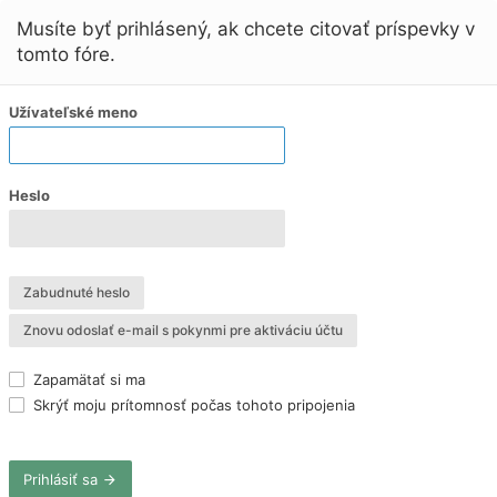
Musíte byť prihlásený, ak chcete citovať príspevky v
tomto fóre.
Užívateľské meno
Heslo
Zabudnuté heslo
Znovu odoslať e-mail s pokynmi pre aktiváciu účtu
Zapamätať si ma
Skrýť moju prítomnosť počas tohoto pripojenia
Prihlásiť sa