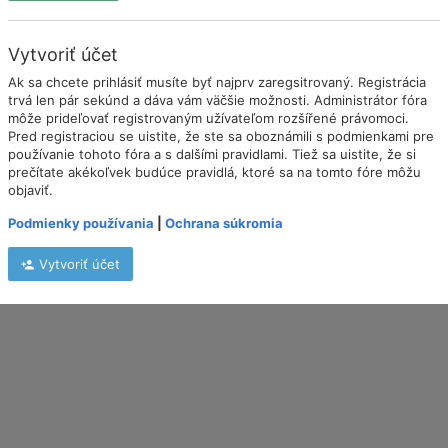
Vytvoriť účet
Ak sa chcete prihlásiť musíte byť najprv zaregsitrovaný. Registrácia
trvá len pár sekúnd a dáva vám väčšie možnosti. Administrátor fóra
môže prideľovať registrovaným užívateľom rozšířené právomoci.
Pred registraciou se uistite, že ste sa oboznámili s podmienkami pre
používanie tohoto fóra a s dalšími pravidlami. Tiež sa uistite, že si
prečítate akékoľvek budúce pravidlá, ktoré sa na tomto fóre môžu
objaviť.
Podmienky používania
|
Ochrana súkromia
Vytvoriť účet