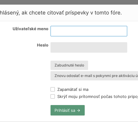
hlásený, ak chcete citovať príspevky v tomto fóre.
Užívateľské meno
Heslo
Zabudnuté heslo
Znovu odoslať e-mail s pokynmi pre aktiváciu ú
Zapamätať si ma
Skrýť moju prítomnosť počas tohoto pripo
Prihlásiť sa