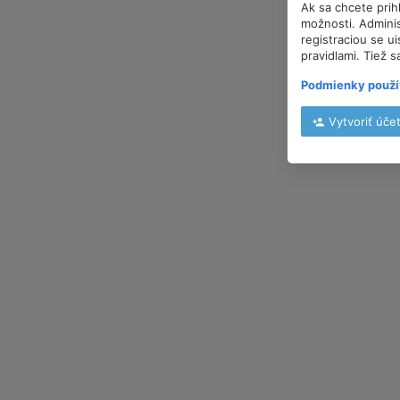
Ak sa chcete prih
možnosti. Adminis
registraciou se u
pravidlami. Tiež s
Podmienky použí
Vytvoriť úče