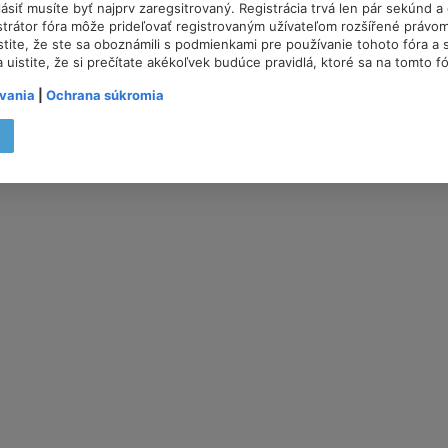
lásiť musíte byť najprv zaregsitrovaný. Registrácia trvá len pár sekúnd 
trátor fóra môže prideľovať registrovaným užívateľom rozšířené právom
istite, že ste sa oboznámili s podmienkami pre používanie tohoto fóra a s
a uistite, že si prečítate akékoľvek budúce pravidlá, ktoré sa na tomto f
vania
|
Ochrana súkromia
t