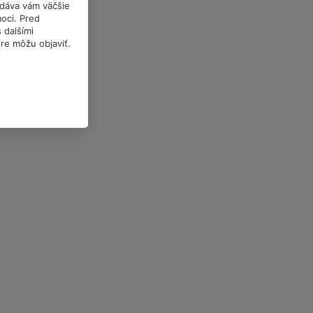
a dáva vám väčšie
oci. Pred
 dalšími
óre môžu objaviť.