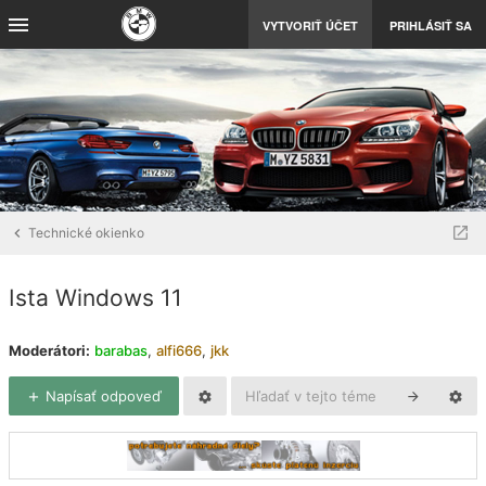
VYTVORIŤ ÚČET
PRIHLÁSIŤ SA
Technické okienko
Ista Windows 11
Moderátori:
barabas
,
alfi666
,
jkk
Napísať odpoveď