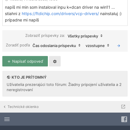
napíš mi min som instaloval inpu k+dcan driver na win11 ...
stiahni z
https://ftdichip.com/drivers/vcp-drivers/
nainstaluj :)
prípadne mi napíš
Zobraziť príspevky za:
Všetky príspevky
Zoradiť podľa
Čas odoslania príspevku
vzostupne
Napísať odpoveď
KTO JE PRÍTOMNÝ
Užívatelia prezerajúci toto fórum: Žiadny pripojení užívatelia a 2
neregistrovaní
Technické okienko