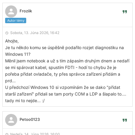
Froziik
Autor témy
Sobota, 13. Júna 2026, 16:42
Ahojte,
Je tu někdo komu se úspěšně podařilo rozjet diagnostiku na
Windows 11?
Měnil jsem notebook a už s tím zápasím druhým dnem a nedaří
se mi spárovat kabel, spustím FDTI - hodí to chybu že je
pořeba přidat ovladače, ty přes správce zařízeni přidám a
prd...
U předchozí Windows 10 si vzpomínám že se dako "přidat
starší zařízení" přidali se tam porty COM a LDP a šlapalo to....
tady mi to nejde... :/
Petoo0123
Nedeľa, 14. Júna 2026, 16:00