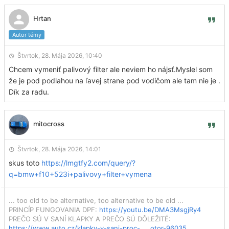
Hrtan
Autor témy
Štvrtok, 28. Mája 2026, 10:40
Chcem vymeniť palivový filter ale neviem ho nájsť.Myslel som
že je pod podlahou na ľavej strane pod vodičom ale tam nie je .
Dík za radu.
mitocross
Štvrtok, 28. Mája 2026, 14:01
skus toto
https://lmgtfy2.com/query/?
q=bmw+f10+523i+palivovy+filter+vymena
... too old to be alternative, too alternative to be old ...
PRINCÍP FUNGOVANIA DPF:
https://youtu.be/DMA3MsgjRy4
PREČO SÚ V SANÍ KLAPKY A PREČO SÚ DÔLEŽITÉ:
https://www.auto.cz/klapky-v-sani-proc- ... otor-96035