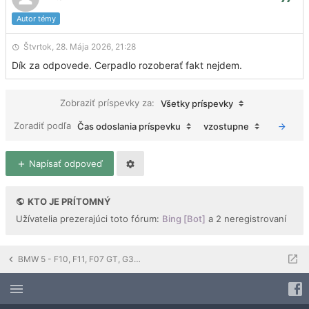
Autor témy
Štvrtok, 28. Mája 2026, 21:28
Dík za odpovede. Cerpadlo rozoberať fakt nejdem.
Zobraziť príspevky za:
Všetky príspevky
Zoradiť podľa
Čas odoslania príspevku
vzostupne
Napísať odpoveď
KTO JE PRÍTOMNÝ
Užívatelia prezerajúci toto fórum:
Bing [Bot]
a 2 neregistrovaní
BMW 5 - F10, F11, F07 GT, G30, G31