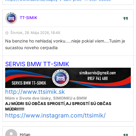
TT-SIMIK
Štvrtok, 28. Mája 2026, 18:46
Na benzine ho nehladaj vonku…..nieje pokial viem….Tusim je
sucastou noveho cerpadla
SERVIS BMW TT-SIMIK
http://www.ttsimik.sk
Mám v živote dve lásky, SIMONKU a BMW
AJ MÚDRI SÚ OBČAS SPROSTÍ,AJ SPROSTÍ SÚ OBČAS
MÚDRI!!!!!
https://www.instagram.com/ttsimik/
Hrtan