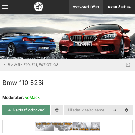
VYTVORIŤ ÚČET
PRIHLÁSIŤ SA
BMW 5 - F10, F11, F07 GT, G30, G31
Bmw f10 523i
Moderátor:
voMacK
Napísať odpoveď