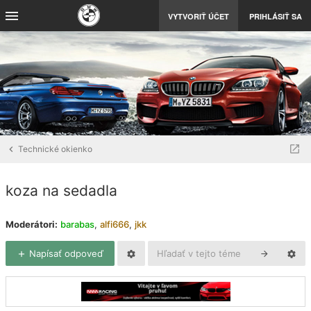
VYTVORIŤ ÚČET
PRIHLÁSIŤ SA
Technické okienko
koza na sedadla
Moderátori:
barabas
,
alfi666
,
jkk
Napísať odpoveď