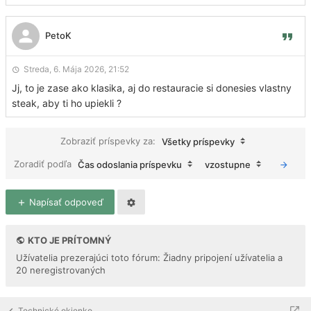
PetoK
Streda, 6. Mája 2026, 21:52
Jj, to je zase ako klasika, aj do restauracie si donesies vlastny
steak, aby ti ho upiekli ?
Zobraziť príspevky za:
Všetky príspevky
Zoradiť podľa
Čas odoslania príspevku
vzostupne
Napísať odpoveď
KTO JE PRÍTOMNÝ
Užívatelia prezerajúci toto fórum: Žiadny pripojení užívatelia a
20 neregistrovaných
Technické okienko