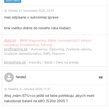
Autor témy
Streda, 31. Decembra 2025, 13:41
mas odpisane v sukromnej sprave
btw vsetko dobre do noveho roka klubaci
diag.sk
- BMW Diagnostika, Káble, Automatická 2 kliková
inštalácia, Poradenstvo, Návody
profiracing.sk
- Autoservis, Čiptuning, Zvýšenie výkonu,
Zrušenie obmedzovačov, EWS, Popcorn
bmwshop.sk
- Inzeráty / Bazár / Diely na predaj
fanda2
Nedeľa, 4. Januára 2026, 11:31
Ahoj ,mám ISTU+co ještě od tebe potřebuju ,abych mohl
nakodovat baterii na e6O /530d 2005 ?