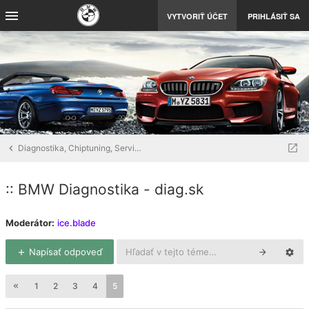
VYTVORIŤ ÚČET
PRIHLÁSIŤ SA
Diagnostika, Chiptuning, Servis, Detailing
:: BMW Diagnostika - diag.sk
Moderátor:
ice.blade
Napísať odpoveď
1
2
3
4
5