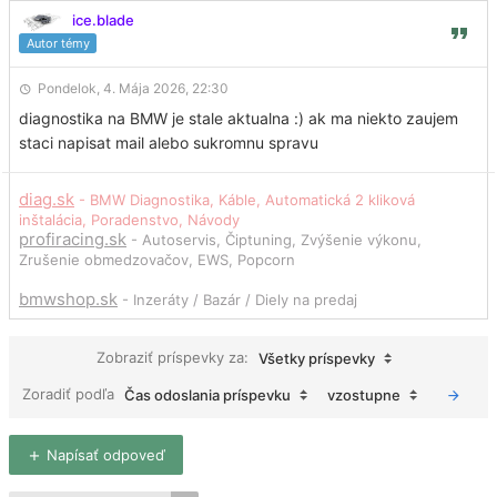
ice.blade
Autor témy
Pondelok, 4. Mája 2026, 22:30
diagnostika na BMW je stale aktualna :) ak ma niekto zaujem
staci napisat mail alebo sukromnu spravu
diag.sk
- BMW Diagnostika, Káble, Automatická 2 kliková
inštalácia, Poradenstvo, Návody
profiracing.sk
- Autoservis, Čiptuning, Zvýšenie výkonu,
Zrušenie obmedzovačov, EWS, Popcorn
bmwshop.sk
- Inzeráty / Bazár / Diely na predaj
Zobraziť príspevky za:
Všetky príspevky
Zoradiť podľa
Čas odoslania príspevku
vzostupne
Napísať odpoveď