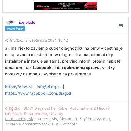
ice.blade
Autor témy
Štvrtok, 12. Septembra 2024, 10:42
ak ma niekto zaujem o super diagnostiku na bmw v cestine je
na spravnom mieste :) bmw diagnostika ma automaticky
instalator a instaluje sa sama, pre viac info mi prosim napiste
emailom
, cez
facebook
alebo
sukromnu spravu
, vsetky
kontakty na mna su vypisane na prvej strane
https://diag.sk
|
info@diag.sk
|
https://www.facebook.com/diag.sk
diag.sk
- BMW Diagnostika, Káble, Automatická 2 kliková
inštalácia, Poradenstvo, Návody
profiracing.sk
- Autoservis, Čiptuning, Zvýšenie výkonu,
Zrušenie obmedzovačov, EWS, Popcorn