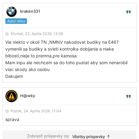
kraken331
Autor témy
Štvrtok, 23. Apríla 2026, 13:59
Vie niekto v okoli TN ,NMNV nakodovat budiky na E46?
vymenili sa budiky a svieti kontrolka dobijania a niake
blbosti,nieje to premna,pre kamosa
Mam inpu ale nechcem sa do toho pustat aby som nenarobil
viac skody ako osobu
Dakujem
H@wky
Piatok, 24. Apríla 2026, 11:04
sprava
Zobraziť príspevky za:
Všetky príspevky