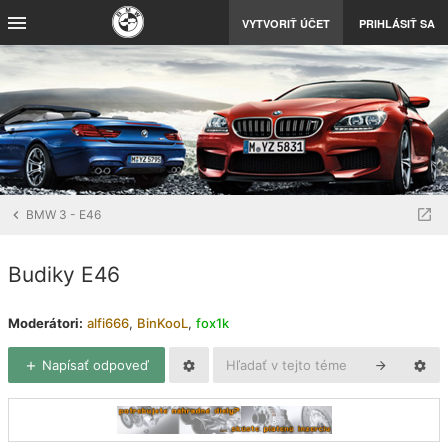
VYTVORIŤ ÚČET
PRIHLÁSIŤ SA
BMW 3 - E46
Budiky E46
Moderátori:
alfi666
,
BinKooL
,
fox1k
Napísať odpoveď