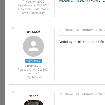
Imperialblau Brillanteffekt Metallic - 
Príspevky:
2090
Registrovaný:
15.5.2016
Auto:
biele, sede, modre
Kraj:
Bratislavský
Utorok, 10. Februára 2026, 
janik3005
Vedel by mi niekto poradiť čo
Autor témy
Príspevky:
6
Registrovaný:
19.2.2024
Auto:
X1
Kraj:
Košický
Utorok, 10. Februára 2026, 
xener