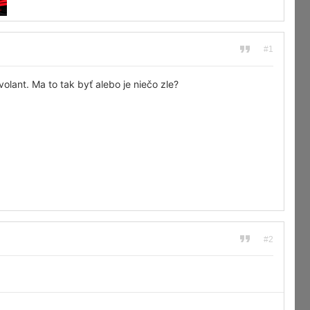
#1
lant. Ma to tak byť alebo je niečo zle?
#2