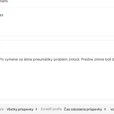
nami.
A89
1
 Po vymene na letne pneumatiky problem zmizol. Predne zimne boli d
 za:
Zoradiť podľa
Všetky príspevky
Čas odoslania príspevku
v