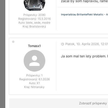
zacal by som napravou, rame
Imperialblau Brillanteffekt Metallic - 
Príspevky:
2090
Registrovaný:
15.5.2016
Auto:
biele, sede, modre
Kraj:
Bratislavský
Piatok, 10. Apríla 2026, 12:0
Tomasx1
Ja som mal ten isty problem.
Príspevky:
1
Registrovaný:
6.1.2026
Auto:
X1
Kraj:
Nitriansky
Zobraziť príspevky