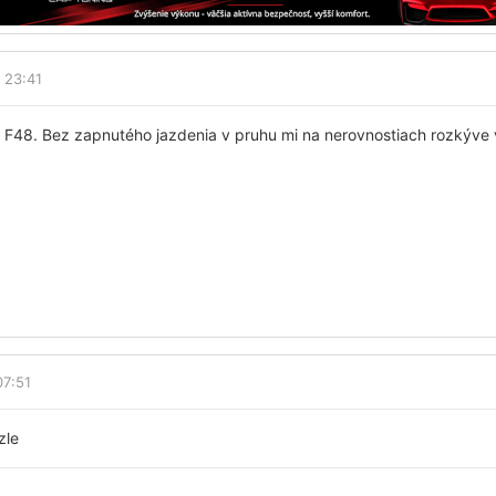
 23:41
1 F48. Bez zapnutého jazdenia v pruhu mi na nerovnostiach rozkýve vo
07:51
zle