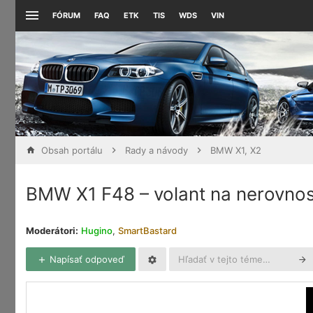
FÓRUM
FAQ
ETK
TIS
WDS
VIN
Obsah portálu
Rady a návody
BMW X1, X2
BMW X1 F48 – volant na nerovnos
Moderátori:
Hugino
,
SmartBastard
Napísať odpoveď