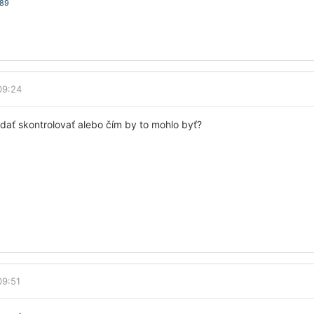
A89
09:24
 dať skontrolovať alebo čím by to mohlo byť?
09:51