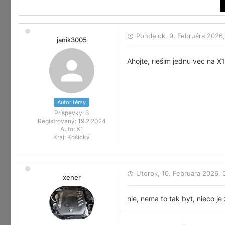
Pondelok, 9. Februára 2026,
janik3005
Ahojte, riešim jednu vec na X
Autor témy
Príspevky:
6
Registrovaný:
19.2.2024
Auto:
X1
Kraj:
Košický
Utorok, 10. Februára 2026, 
xener
nie, nema to tak byt, nieco je 