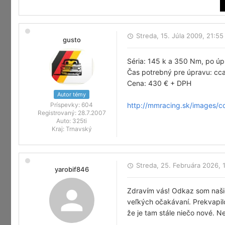
Streda, 15. Júla 2009, 21:55
gusto
Séria: 145 k a 350 Nm, po ú
Čas potrebný pre úpravu: cca
Cena: 430 € + DPH
Autor témy
Príspevky:
604
http://mmracing.sk/images/c
Registrovaný:
28.7.2007
Auto:
325ti
Kraj:
Trnavský
Streda, 25. Februára 2026, 
yarobif846
Zdravím vás! Odkaz som našiel
veľkých očakávaní. Prekvapilo
že je tam stále niečo nové. Ne