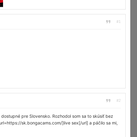
#1
#2
my dostupné pre Slovensko. Rozhodol som sa to skúsiť bez
rl=https://sk.bongacams.com/]live sex[/url] a páčilo sa mi,