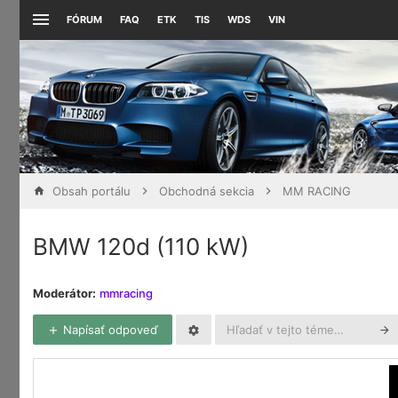
FÓRUM
FAQ
ETK
TIS
WDS
VIN
Obsah portálu
Obchodná sekcia
MM RACING
BMW 120d (110 kW)
Moderátor:
mmracing
Napísať odpoveď