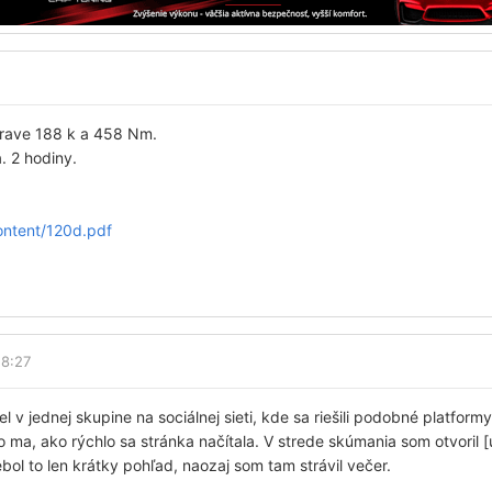
prave 188 k a 458 Nm.
. 2 hodiny.
ontent/120d.pdf
18:27
 v jednej skupine na sociálnej sieti, kde sa riešili podobné platfor
 ma, ako rýchlo sa stránka načítala. V strede skúmania som otvoril [u
bol to len krátky pohľad, naozaj som tam strávil večer.