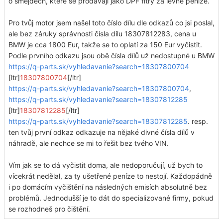
o šmejdech, které se prodávají jako DPF fitry za levné peníze.
Pro tvůj motor jsem našel toto číslo dílu dle odkazů co jsi poslal,
ale bez záruky správnosti čísla dílu 18307812283, cena u
BMW je cca 1800 Eur, takže se to oplatí za 150 Eur vyčistit.
Podle prvního odkazu jsou obě čísla dílů už nedostupné u BMW
https://q-parts.sk/vyhledavanie?search=18307800704
[ltr]
18307800704
[/ltr]
https://q-parts.sk/vyhledavanie?search=18307800704
,
https://q-parts.sk/vyhledavanie?search=18307812285
[ltr]
18307812285
[/ltr]
https://q-parts.sk/vyhledavanie?search=18307812285
. resp.
ten tvůj první odkaz odkazuje na nějaké divné čísla dílů v
náhradě, ale nechce se mi to řešit bez tvého VIN.
Vím jak se to dá vyčistit doma, ale nedoporučují, už bych to
vícekrát nedělal, za ty ušetřené peníze to nestojí. Každopádně
i po domácím vyčištění na následných emisích absolutně bez
problémů. Jednodušší je to dát do specializované firmy, pokud
se rozhodneš pro čištění.