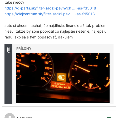
take niečo?
https://q-parts.sk/filter-sadzi-pevnych ... -as-fd5018
https://olejcentrum.sk/filter-sadzi-pev ... -as-fd5018
auto si chcem nechať, čo najdlhšie, financie až tak problem
niesu, takže by som poprosil čo najlepšie riešenie, najlepšiu
radu, ako sa s tym popasovať, dakujem
PRÍLOHY
PearlJam