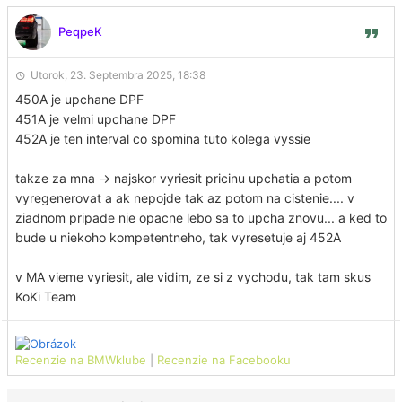
PeqpeK
Utorok, 23. Septembra 2025, 18:38
450A je upchane DPF
451A je velmi upchane DPF
452A je ten interval co spomina tuto kolega vyssie
takze za mna -> najskor vyriesit pricinu upchatia a potom
vyregenerovat a ak nepojde tak az potom na cistenie.... v
ziadnom pripade nie opacne lebo sa to upcha znovu... a ked to
bude u niekoho kompetentneho, tak vyresetuje aj 452A
v MA vieme vyriesit, ale vidim, ze si z vychodu, tak tam skus
KoKi Team
Recenzie na BMWklube
|
Recenzie na Facebooku