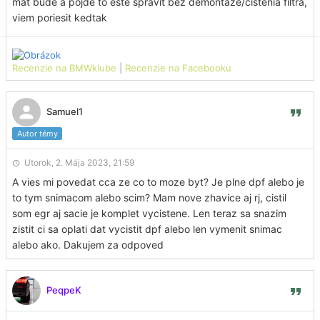
mat bude a pojde to este spravit bez demontaze/cistenia filtra,
viem poriesit kedtak
Recenzie na BMWklube
|
Recenzie na Facebooku
Samuel1
Autor témy
Utorok, 2. Mája 2023, 21:59
A vies mi povedat cca ze co to moze byt? Je plne dpf alebo je
to tym snimacom alebo scim? Mam nove zhavice aj rj, cistil
som egr aj sacie je komplet vycistene. Len teraz sa snazim
zistit ci sa oplati dat vycistit dpf alebo len vymenit snimac
alebo ako. Dakujem za odpoved
PeqpeK