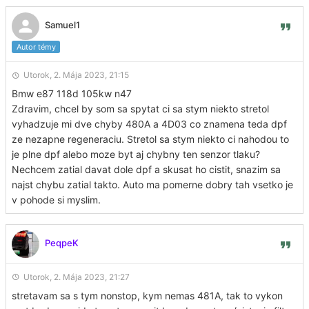
Samuel1
Autor témy
Utorok, 2. Mája 2023, 21:15
Bmw e87 118d 105kw n47
Zdravim, chcel by som sa spytat ci sa stym niekto stretol
vyhadzuje mi dve chyby 480A a 4D03 co znamena teda dpf
ze nezapne regeneraciu. Stretol sa stym niekto ci nahodou to
je plne dpf alebo moze byt aj chybny ten senzor tlaku?
Nechcem zatial davat dole dpf a skusat ho cistit, snazim sa
najst chybu zatial takto. Auto ma pomerne dobry tah vsetko je
v pohode si myslim.
PeqpeK
Utorok, 2. Mája 2023, 21:27
stretavam sa s tym nonstop, kym nemas 481A, tak to vykon