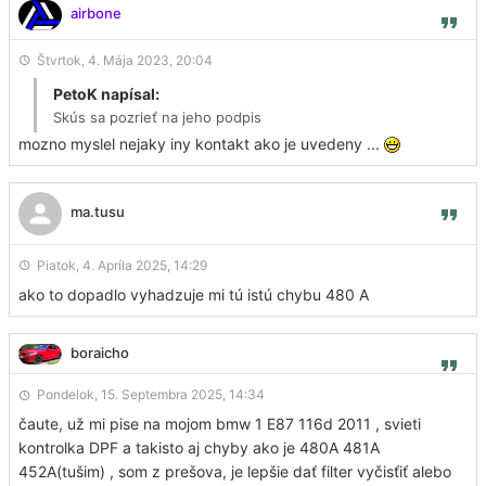
airbone
Štvrtok, 4. Mája 2023, 20:04
PetoK napísal:
Skús sa pozrieť na jeho podpis
mozno myslel nejaky iny kontakt ako je uvedeny ...
ma.tusu
Piatok, 4. Apríla 2025, 14:29
ako to dopadlo vyhadzuje mi tú istú chybu 480 A
boraicho
Pondelok, 15. Septembra 2025, 14:34
čaute, už mi pise na mojom bmw 1 E87 116d 2011 , svieti
kontrolka DPF a takisto aj chyby ako je 480A 481A
452A(tušim) , som z prešova, je lepšie dať filter vyčisťiť alebo