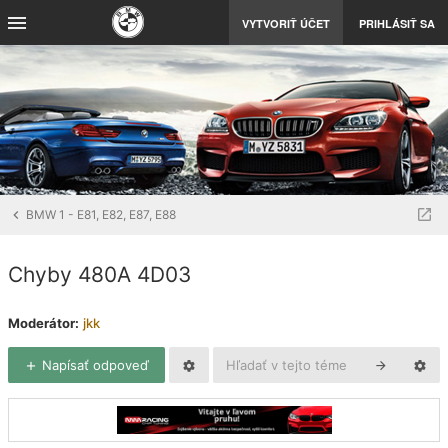
VYTVORIŤ ÚČET
PRIHLÁSIŤ SA
BMW 1 - E81, E82, E87, E88
Chyby 480A 4D03
Moderátor:
jkk
Napísať odpoveď