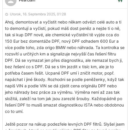
Utorok, 16. Septembra 2025, 01:28
Ahoj, demontovat a vyčistit nebo někam odvézt celé auto a ti
to demontují a vyčistí, pokud máš dost peněz a nejde ti o ně,
tak si kup DPF nové, ale chemické vyčistění tě vyjde cca do
150 Eur bez domentáže DPF, nový DPF odhadem 600 Eur a
více podle toho, zda origo BMW nebo náhrada. Ta kontrolka se
rozsvítí u určitých km a signalizuje nejvyšší čas řešení filtru
DPF. Dá se vymazat jen přes diagnostiku, ale nemazal bych ji,
bez řešení co s DPF. Dá se s tím jezdit x tisíc km, ale je to
potřeba časem řešit. Ucpané DPF umí i zničit motor, popř.
napáchat i jiné škody. Rozhodni se podle peněženky, když tak
napiš VIN a podle VIN se dá zjistit cena originálu DPF nebo
jeho náhrady bez práce za výměnu. Výměna není až zas tak
složitá, zaleží na tom jak jsou zarezlé šrouby. Každopádně po
řešení DPF to musíš smazat diagnostikou ISTA nebo obdobnou
co to umí.
Ještě pozor na nákup podezřele levných DPF filtrů. Slyšel jsem