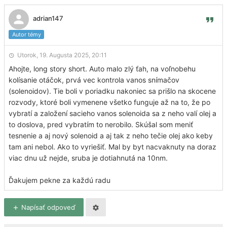
adrian147
Autor témy
Utorok, 19. Augusta 2025, 20:11
Ahojte, long story short. Auto malo zlý ťah, na voľnobehu
kolísanie otáčok, prvá vec kontrola vanos snímačov
(solenoidov). Tie boli v poriadku nakoniec sa prišlo na skocene
rozvody, ktoré boli vymenene všetko funguje až na to, že po
vybratí a založení sacieho vanos solenoida sa z neho valí olej a
to doslova, pred vybratím to nerobilo. Skúšal som meniť
tesnenie a aj nový solenoid a aj tak z neho tečie olej ako keby
tam ani nebol. Ako to vyriešiť. Mal by byt nacvaknuty na doraz
viac dnu už nejde, sruba je dotiahnutá na 10nm.
Ďakujem pekne za každú radu
Napísať odpoveď