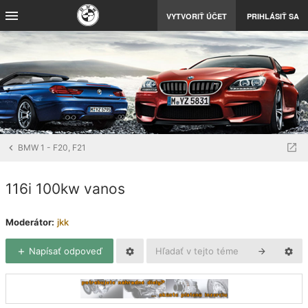
VYTVORIŤ ÚČET
PRIHLÁSIŤ SA
BMW 1 - F20, F21
116i 100kw vanos
Moderátor:
jkk
Napísať odpoveď