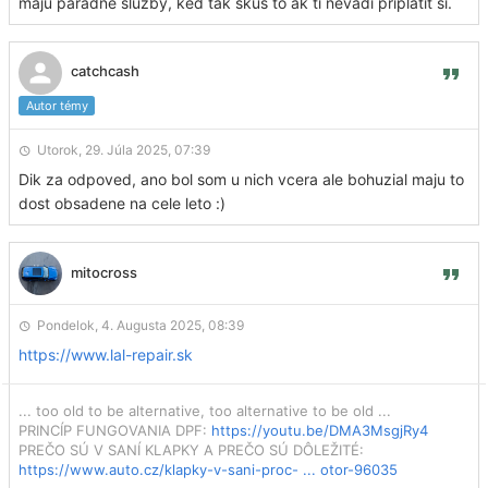
maju paradne sluzby, ked tak skus to ak ti nevadi priplatit si.
catchcash
Autor témy
Utorok, 29. Júla 2025, 07:39
Dik za odpoved, ano bol som u nich vcera ale bohuzial maju to
dost obsadene na cele leto :)
mitocross
Pondelok, 4. Augusta 2025, 08:39
https://www.lal-repair.sk
... too old to be alternative, too alternative to be old ...
PRINCÍP FUNGOVANIA DPF:
https://youtu.be/DMA3MsgjRy4
PREČO SÚ V SANÍ KLAPKY A PREČO SÚ DÔLEŽITÉ:
https://www.auto.cz/klapky-v-sani-proc- ... otor-96035