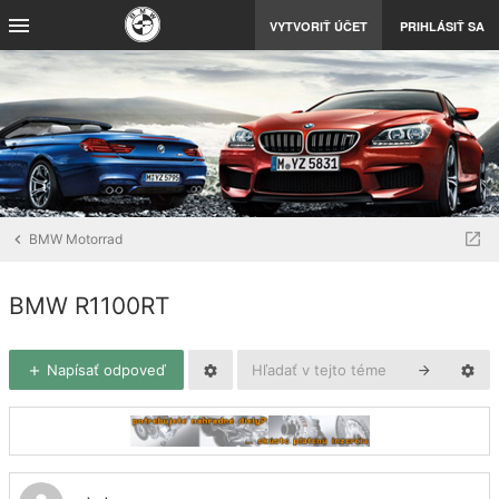
VYTVORIŤ ÚČET
PRIHLÁSIŤ SA
BMW Motorrad
BMW R1100RT
Napísať odpoveď