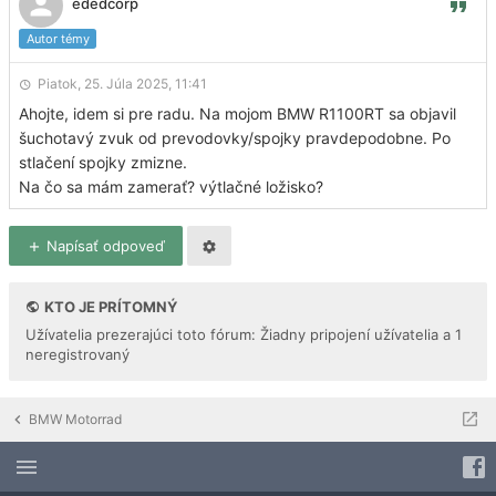
ededcorp
Autor témy
Piatok, 25. Júla 2025, 11:41
Ahojte, idem si pre radu. Na mojom BMW R1100RT sa objavil
šuchotavý zvuk od prevodovky/spojky pravdepodobne. Po
stlačení spojky zmizne.
Na čo sa mám zamerať? výtlačné ložisko?
Napísať odpoveď
KTO JE PRÍTOMNÝ
Užívatelia prezerajúci toto fórum: Žiadny pripojení užívatelia a 1
neregistrovaný
BMW Motorrad