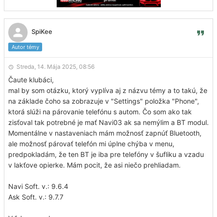
SpiKee
Autor témy
Streda, 14. Mája 2025, 08:56
Čaute klubáci,
mal by som otázku, ktorý vyplíva aj z názvu témy a to takú, že
na základe čoho sa zobrazuje v "Settings" položka "Phone",
ktorá slúži na párovanie telefónu s autom. Čo som ako tak
zisťoval tak potrebné je mať Navi03 ak sa nemýlim a BT modul.
Momentálne v nastaveniach mám možnosť zapnúť Bluetooth,
ale možnosť párovať telefón mi úplne chýba v menu,
predpokladám, že ten BT je iba pre telefóny v šufliku a vzadu
v lakťove opierke. Mám pocit, že asi niečo prehliadam.
Navi Soft. v.: 9.6.4
Ask Soft. v.: 9.7.7