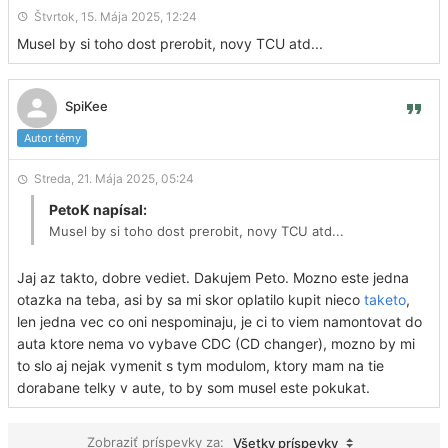
Štvrtok, 15. Mája 2025, 12:24
Musel by si toho dost prerobit, novy TCU atd...
SpiKee
Autor témy
Streda, 21. Mája 2025, 05:24
PetoK napísal:
Musel by si toho dost prerobit, novy TCU atd...
Jaj az takto, dobre vediet. Dakujem Peto. Mozno este jedna
otazka na teba, asi by sa mi skor oplatilo kupit nieco
taketo
,
len jedna vec co oni nespominaju, je ci to viem namontovat do
auta ktore nema vo vybave CDC (CD changer), mozno by mi
to slo aj nejak vymenit s tym modulom, ktory mam na tie
dorabane telky v aute, to by som musel este pokukat.
Zobraziť príspevky za:
Všetky príspevky