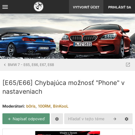
VYTVORIŤ ÚČET
PRIHLÁSIŤ SA
BMW 7 - E65, E66, E67, E68
[E65/E66] Chybajúca možnosť "Phone" v
nastaveniach
Moderátori:
b0ris
,
100RM
,
BinKooL
Napísať odpoveď