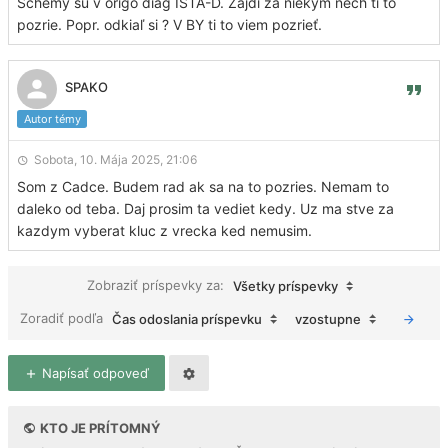
Schémy sú v origo diag ISTA-D. Zajdi za niekým nech ti to
pozrie. Popr. odkiaľ si ? V BY ti to viem pozrieť.
SPAKO
Autor témy
Sobota, 10. Mája 2025, 21:06
Som z Cadce. Budem rad ak sa na to pozries. Nemam to
daleko od teba. Daj prosim ta vediet kedy. Uz ma stve za
kazdym vyberat kluc z vrecka ked nemusim.
Zobraziť príspevky za:
Všetky príspevky
Zoradiť podľa
Čas odoslania príspevku
vzostupne
Napísať odpoveď
KTO JE PRÍTOMNÝ