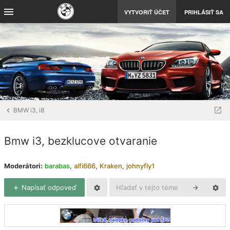
VYTVORIŤ ÚČET
PRIHLÁSIŤ SA
BMW i3, i8
Bmw i3, bezklucove otvaranie
Moderátori:
barabas
,
alfi666
,
Kraken
,
johnyfly1
Napísať odpoveď