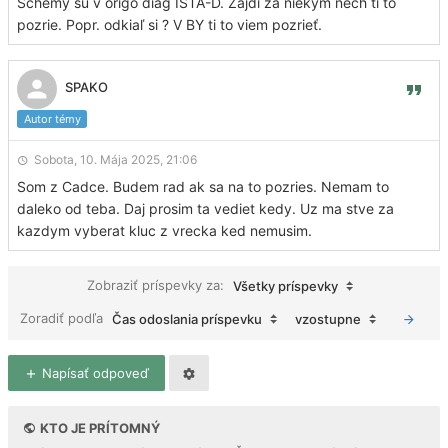
Schémy sú v origo diag ISTA-D. Zajdi za niekým nech ti to
pozrie. Popr. odkiaľ si ? V BY ti to viem pozrieť.
SPAKO
Autor témy
Sobota, 10. Mája 2025, 21:06
Som z Cadce. Budem rad ak sa na to pozries. Nemam to
daleko od teba. Daj prosim ta vediet kedy. Uz ma stve za
kazdym vyberat kluc z vrecka ked nemusim.
Zobraziť príspevky za:
Všetky príspevky
Zoradiť podľa
Čas odoslania príspevku
vzostupne
Napísať odpoveď
KTO JE PRÍTOMNÝ