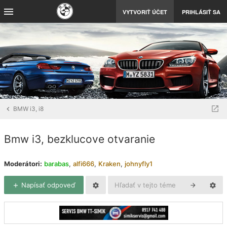
VYTVORIŤ ÚČET
PRIHLÁSIŤ SA
BMW i3, i8
Bmw i3, bezklucove otvaranie
Moderátori:
barabas
,
alfi666
,
Kraken
,
johnyfly1
Napísať odpoveď