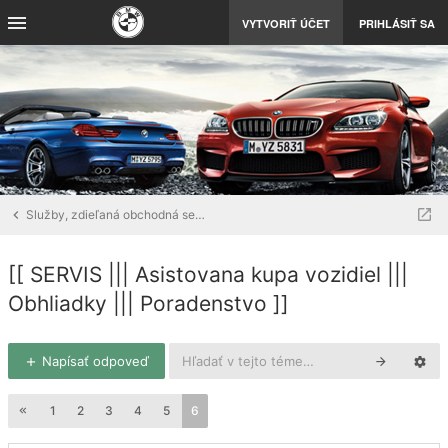
VYTVORIŤ ÚČET
PRIHLÁSIŤ SA
Služby, zdieľaná obchodná sekcia
[[ SERVIS ||| Asistovana kupa vozidiel |||
Obhliadky ||| Poradenstvo ]]
Napísať odpoveď
1
2
3
4
5
6