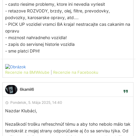
- casto riesime problemy, ktore ini nevedia vyriesit
- retazove ROZVODY, brzdy, olej, filtre, prevodovky,
podvozky, karosarske opravy, atd....
- PICK UP vozidiel vramci BA kraja! nestracajte cas cakanim na
opravu
- moznost nahradneho vozidla!
- zapis do servisnej historie vozidla
- sme platci DPH!
Recenzie na BMWklube
|
Recenzie na Facebooku
6kamil6
Pondelok, 5. Mája 2025, 14:40
Nazdar Klubáci,
Nezaškodí trošku refreschnúť tému a aby toho nebolo málo tak
tentokrát z mojej strany odporúčanie aj čo sa servisu týka. Od