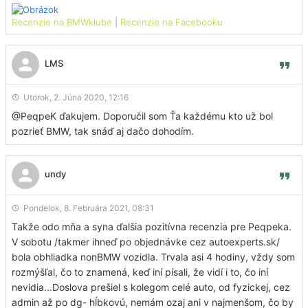
Recenzie na BMWklube
|
Recenzie na Facebooku
LMS
Utorok, 2. Júna 2020, 12:16
@PeqpeK ďakujem. Doporučil som Ťa každému kto už bol
pozrieť BMW, tak snáď aj dačo dohodím.
undy
Pondelok, 8. Februára 2021, 08:31
Takže odo mňa a syna ďalšia pozitívna recenzia pre Peqpeka.
V sobotu /takmer ihneď po objednávke cez autoexperts.sk/
bola obhliadka nonBMW vozidla. Trvala asi 4 hodiny, vždy som
rozmýšľal, čo to znamená, keď iní písali, že vidí i to, čo iní
nevidia...Doslova prešiel s kolegom celé auto, od fyzickej, cez
admin až po dg- hĺbkovú, nemám ozaj ani v najmenšom, čo by