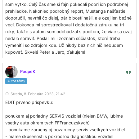
som vytkol.Celý čas sme si fajn pokecali popri ich podrobnej
prehliadke. Nakoniec podrobný report, Mustanga našťastie
doporučili, navrhli čo ďalej, pár blbostí našli, ale ozaj len bežné
veci. Dokonca mi sprostredkoval i dodatočnú záruku na tri
roky, takže s autom som odchádzal s pocitom, že viac sa ozaj
nedalo spraviť. Poslall mi i zoznam súčiastok, ktoré treba
vymeniť i so zdrojom kde. Už nikdy bez nich nič nebudem
kupovať. Skvelé Peter a Jaro, ďakujem!
PeqpeK
Autor témy
Streda, 8. Februára 2023, 21:42
EDIT prveho prispevku:
ponukam aj poriadny SERVIS vozidiel (nielen BMW, lubime
vsetky auta okrem tych FFFrancuzskych)
- ponukame zarucny aj pozarucny servis vsetkych vozidiel
- mame skusenosti s pokrocilou diagnostikou vozidiel