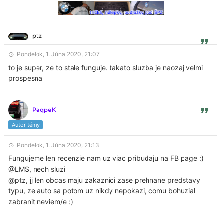
ptz
Pondelok, 1. Júna 2020, 21:07
to je super, ze to stale funguje. takato sluzba je naozaj velmi
prospesna
PeqpeK
Autor témy
Pondelok, 1. Júna 2020, 21:13
Fungujeme len recenzie nam uz viac pribudaju na FB page :)
@LMS, nech sluzi
@ptz, jj len obcas maju zakaznici zase prehnane predstavy
typu, ze auto sa potom uz nikdy nepokazi, comu bohuzial
zabranit neviem/e :)