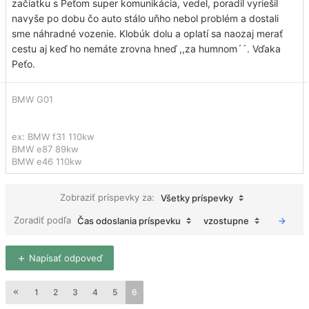
začiatku s Peťom super komunikácia, vedel, poradil vyriešil
navyše po dobu čo auto stálo uňho nebol problém a dostali
sme náhradné vozenie. Klobúk dolu a oplatí sa naozaj merať
cestu aj keď ho nemáte zrovna hneď ,,za humnom´´. Vďaka
Peťo.
BMW G01
ex: BMW f31 110kw
BMW e87 89kw
BMW e46 110kw
Zobraziť príspevky za:
Všetky príspevky
Zoradiť podľa
Čas odoslania príspevku
vzostupne
Napísať odpoveď
1
2
3
4
5
6