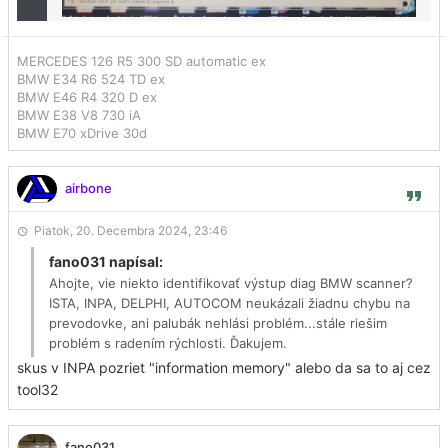
MERCEDES 126 R5 300 SD automatic ex
BMW E34 R6 524 TD ex
BMW E46 R4 320 D ex
BMW E38 V8 730 iA
BMW E70 xDrive 30d
airbone
Piatok, 20. Decembra 2024, 23:46
fano031 napísal:
Ahojte, vie niekto identifikovať výstup diag BMW scanner?
ISTA, INPA, DELPHI, AUTOCOM neukázali žiadnu chybu na
prevodovke, ani palubák nehlási problém...stále riešim
problém s radením rýchlosti. Ďakujem.
skus v INPA pozriet "information memory" alebo da sa to aj cez
tool32
fano031