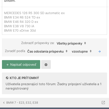
uvidím.
MERCEDES 126 R5 300 SD automatic ex
BMW E34 R6 524 TD ex
BMW E46 R4 320 D ex
BMW E38 V8 730 iA
BMW E70 xDrive 30d
Zobraziť príspevky za:
Všetky príspevky
Zoradiť podľa
Čas odoslania príspevku
vzostupne
Napísať odpoveď
KTO JE PRÍTOMNÝ
Užívatelia prezerajúci toto fórum: Žiadny pripojení užívatelia a 1
neregistrovaný
BMW 7 - E23, E32, E38