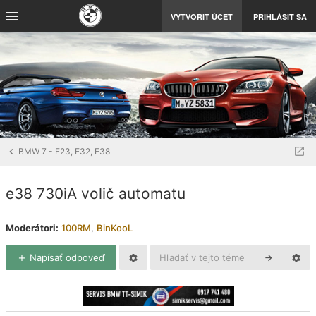
VYTVORIŤ ÚČET
PRIHLÁSIŤ SA
BMW 7 - E23, E32, E38
e38 730iA volič automatu
Moderátori:
100RM
,
BinKooL
Napísať odpoveď