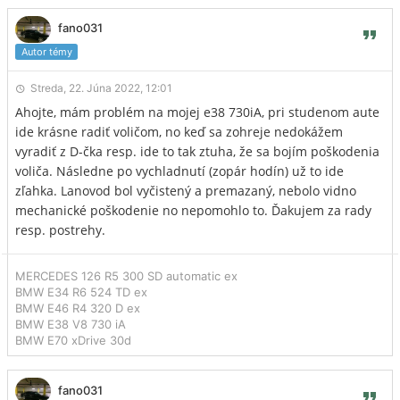
fano031
Autor témy
Streda, 22. Júna 2022, 12:01
Ahojte, mám problém na mojej e38 730iA, pri studenom aute
ide krásne radiť voličom, no keď sa zohreje nedokážem
vyradiť z D-čka resp. ide to tak ztuha, že sa bojím poškodenia
voliča. Následne po vychladnutí (zopár hodín) už to ide
zľahka. Lanovod bol vyčistený a premazaný, nebolo vidno
mechanické poškodenie no nepomohlo to. Ďakujem za rady
resp. postrehy.
MERCEDES 126 R5 300 SD automatic ex
BMW E34 R6 524 TD ex
BMW E46 R4 320 D ex
BMW E38 V8 730 iA
BMW E70 xDrive 30d
fano031