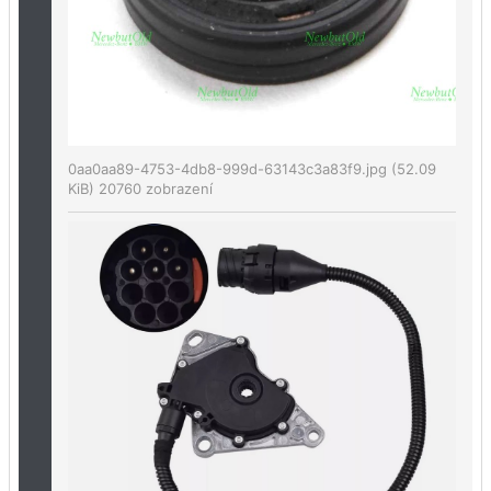
0aa0aa89-4753-4db8-999d-63143c3a83f9.jpg (52.09
KiB) 20760 zobrazení