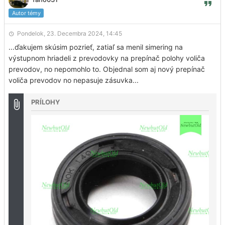
Autor témy
Pondelok, 23. Decembra 2024, 14:45
...ďakujem skúsim pozrieť, zatiaľ sa menil simering na
výstupnom hriadeli z prevodovky na prepínač polohy voliča
prevodov, no nepomohlo to. Objednal som aj nový prepínač
voliča prevodov no nepasuje zásuvka...
PRÍLOHY