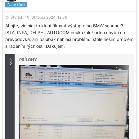
Autor témy
Štvrtok, 10. Októbra 2024, 12:36
Ahojte, vie niekto identifikovať výstup diag BMW scanner?
ISTA, INPA, DELPHI, AUTOCOM neukázali žiadnu chybu na
prevodovke, ani palubák nehlási problém...stále riešim problém
s radením rýchlosti. Ďakujem.
PRÍLOHY