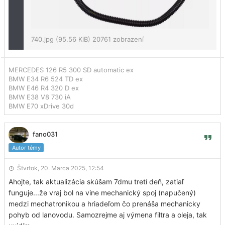
740.jpg (95.56 KiB) 20761 zobrazení
MERCEDES 126 R5 300 SD automatic ex
BMW E34 R6 524 TD ex
BMW E46 R4 320 D ex
BMW E38 V8 730 iA
BMW E70 xDrive 30d
fano031
Autor témy
Štvrtok, 20. Marca 2025, 12:54
Ahojte, tak aktualizácia skúšam 7dmu tretí deň, zatiaľ
funguje...že vraj bol na vine mechanický spoj (napučený)
medzi mechatronikou a hriadeľom čo prenáša mechanicky
pohyb od lanovodu. Samozrejme aj výmena filtra a oleja, tak