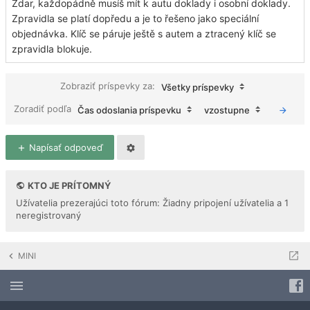
Zdar, každopádně musíš mít k autu doklady i osobní doklady.
Zpravidla se platí dopředu a je to řešeno jako speciální
objednávka. Klíč se páruje ještě s autem a ztracený klíč se
zpravidla blokuje.
Zobraziť príspevky za:
Všetky príspevky
Zoradiť podľa
Čas odoslania príspevku
vzostupne
Napísať odpoveď
KTO JE PRÍTOMNÝ
Užívatelia prezerajúci toto fórum: Žiadny pripojení užívatelia a 1
neregistrovaný
MINI