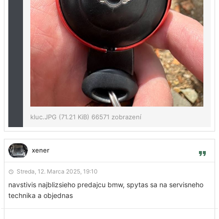
kluc.JPG (71.21 KiB) 66571 zobrazení
xener
Streda, 12. Marca 2025, 19:10
navstivis najblizsieho predajcu bmw, spytas sa na servisneho
technika a objednas