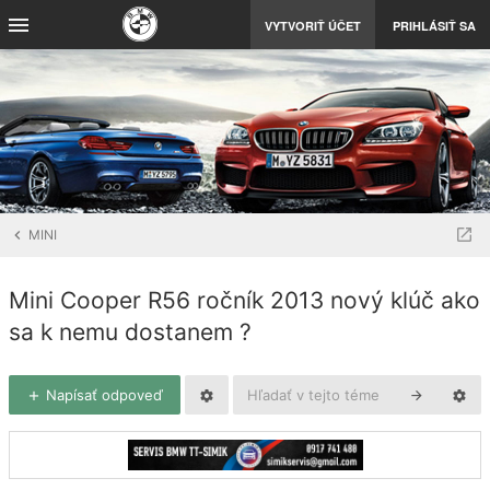
VYTVORIŤ ÚČET
PRIHLÁSIŤ SA
MINI
Mini Cooper R56 ročník 2013 nový klúč ako
sa k nemu dostanem ?
Napísať odpoveď