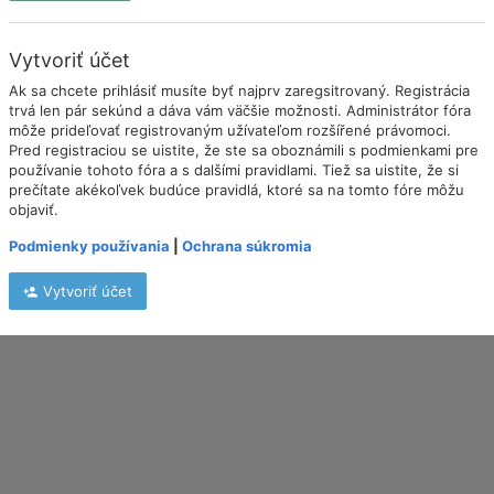
Vytvoriť účet
Ak sa chcete prihlásiť musíte byť najprv zaregsitrovaný. Registrácia
trvá len pár sekúnd a dáva vám väčšie možnosti. Administrátor fóra
môže prideľovať registrovaným užívateľom rozšířené právomoci.
Pred registraciou se uistite, že ste sa oboznámili s podmienkami pre
používanie tohoto fóra a s dalšími pravidlami. Tiež sa uistite, že si
prečítate akékoľvek budúce pravidlá, ktoré sa na tomto fóre môžu
objaviť.
Podmienky používania
|
Ochrana súkromia
Vytvoriť účet