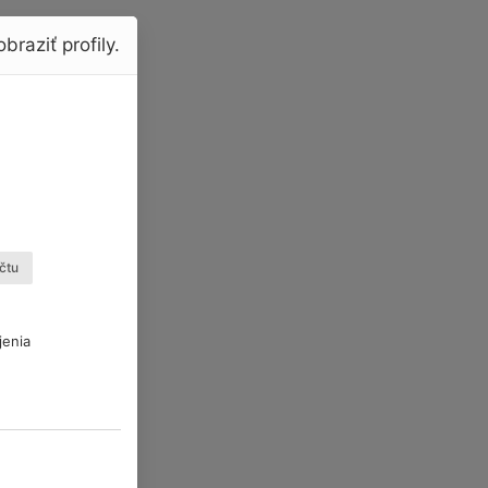
braziť profily.
čtu
jenia