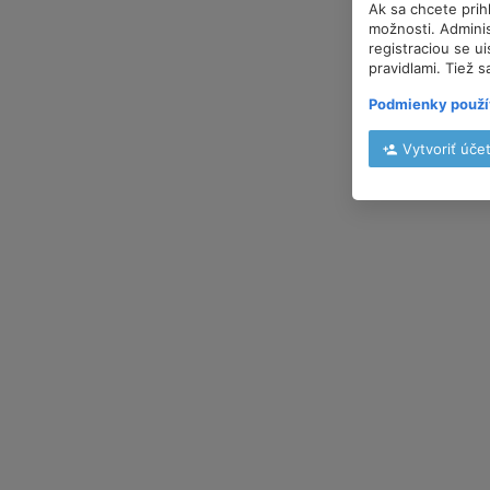
Ak sa chcete prih
možnosti. Adminis
registraciou se u
pravidlami. Tiež s
Podmienky použí
Vytvoriť úče