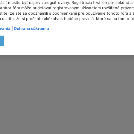
lásiť musíte byť najprv zaregsitrovaný. Registrácia trvá len pár sekúnd 
trátor fóra môže prideľovať registrovaným užívateľom rozšířené právom
istite, že ste sa oboznámili s podmienkami pre používanie tohoto fóra a s
a uistite, že si prečítate akékoľvek budúce pravidlá, ktoré sa na tomto f
vania
|
Ochrana súkromia
t