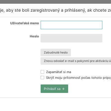
e, aby ste boli zaregistrovaný a prihlásený, ak chcete zo
Užívateľské meno
Heslo
Zabudnuté heslo
Znovu odoslať e-mail s pokynmi pre aktiváciu ú
Zapamätať si ma
Skrýť moju prítomnosť počas tohoto pripo
Prihlásiť sa