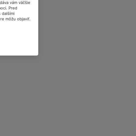
a dáva vám väčšie
oci. Pred
 dalšími
óre môžu objaviť.