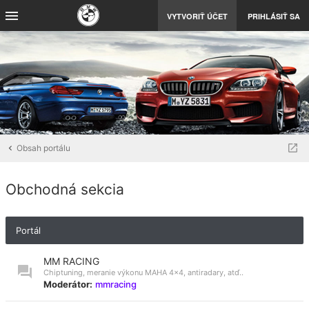
VYTVORIŤ ÚČET
PRIHLÁSIŤ SA
Obsah portálu
Obchodná sekcia
Portál
MM RACING
Chiptuning, meranie výkonu MAHA 4x4, antiradary, atď..
Moderátor:
mmracing