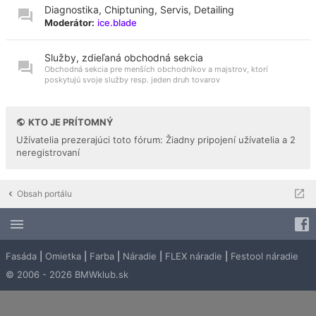
Diagnostika, Chiptuning, Servis, Detailing
Moderátor:
ice.blade
Služby, zdieľaná obchodná sekcia
Obchodná sekcia pre menších obchodníkov a majstrov, ktorí
poskytujú svoje služby resp. jeden druh tovarov
KTO JE PRÍTOMNÝ
Užívatelia prezerajúci toto fórum: Žiadny pripojení užívatelia a 2
neregistrovaní
Obsah portálu
Fasáda
|
Omietka
|
Farba
|
Náradie
|
FLEX náradie
|
Festool náradie
© 2006 - 2026 BMWklub.sk