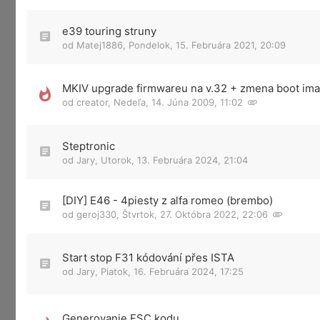
e39 touring struny
od
Matej1886
,
Pondelok, 15. Februára 2021, 20:09
MKIV upgrade firmwareu na v.32 + zmena boot im
od
creator
,
Nedeľa, 14. Júna 2009, 11:02
Steptronic
od
Jary
,
Utorok, 13. Februára 2024, 21:04
[DIY] E46 - 4piesty z alfa romeo (brembo)
od
geroj330
,
Štvrtok, 27. Októbra 2022, 22:06
Start stop F31 kódování přes ISTA
od
Jary
,
Piatok, 16. Februára 2024, 17:25
Generovanie FSC kodu