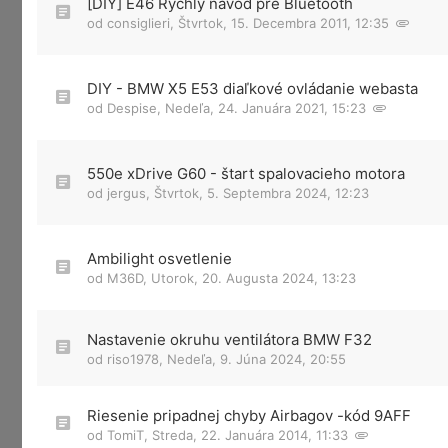
[DIY] E46 Rýchly návod pre Bluetooth
od
consiglieri
,
Štvrtok, 15. Decembra 2011, 12:35
DIY - BMW X5 E53 diaľkové ovládanie webasta
od
Despise
,
Nedeľa, 24. Januára 2021, 15:23
550e xDrive G60 - štart spalovacieho motora
od
jergus
,
Štvrtok, 5. Septembra 2024, 12:23
Ambilight osvetlenie
od
M36D
,
Utorok, 20. Augusta 2024, 13:23
Nastavenie okruhu ventilátora BMW F32
od
riso1978
,
Nedeľa, 9. Júna 2024, 20:55
Riesenie pripadnej chyby Airbagov -kód 9AFF
od
TomiT
,
Streda, 22. Januára 2014, 11:33