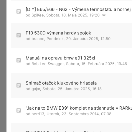
[DIY] E65/E66 - N62 - Výmena termostatu a hornej
od
SpiKee
,
Sobota, 10. Mája 2025, 19:20
F10 530D výmena hardy spojok
od
branoc
,
Pondelok, 20. Januára 2025, 12:50
Manuál na opravu bmw e91 325xi
od
Bob Lee Swagger
,
Sobota, 15. Februára 2025, 19:46
Snimač otačok klukového hriadela
od
gajar
,
Sobota, 25. Januára 2025, 16:18
"Jak na to BMW E39" komplet na stiahnutie v RARk
od
herri13
,
Utorok, 23. Septembra 2014, 07:38