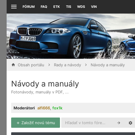
FÓRUM
FAQ
ETK
TIS
WDS
VIN
Obsah portálu
Rady a návody
Návody a manuály
Návody a manuály
Fotonávody, manuály v PDF, ...
Moderátori
alfi666
,
fox1k
Založiť novú tému