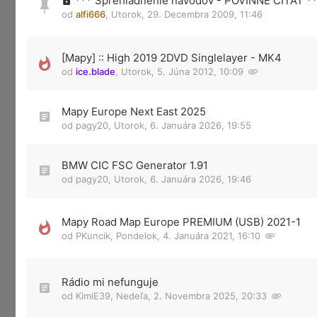
*** Sprehladnenie návodov - POVINNÉ ČÍTAŤ *
od
alfi666
,
Utorok, 29. Decembra 2009, 11:46
[Mapy] :: High 2019 2DVD Singlelayer - MK4
od
ice.blade
,
Utorok, 5. Júna 2012, 10:09
Mapy Europe Next East 2025
od
pagy20
,
Utorok, 6. Januára 2026, 19:55
BMW CIC FSC Generator 1.91
od
pagy20
,
Utorok, 6. Januára 2026, 19:46
Mapy Road Map Europe PREMIUM (USB) 2021-1
od
PKuncik
,
Pondelok, 4. Januára 2021, 16:10
Rádio mi nefunguje
od
KimiE39
,
Nedeľa, 2. Novembra 2025, 20:33