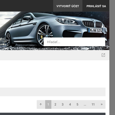
VYTVORIŤ ÚČET
PRIHLÁSIŤ SA
Hľadať…
1
2
3
4
5
…
11