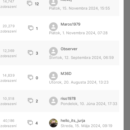
14,747
12
zobrazení
Piatok, 15. Novembra 2024, 15:55
Maros1979
20,279
1
zobrazení
Piatok, 1. Novembra 2024, 07:28
Observer
12,369
3
zobrazení
Štvrtok, 12. Septembra 2024, 06:59
M36D
14,839
0
zobrazení
Utorok, 20. Augusta 2024, 13:23
riso1978
10,518
2
Pondelok, 10. Júna 2024, 17:33
zobrazení
hello_its_jurja
40,186
4
Streda, 15. Mája 2024, 09:19
zobrazení