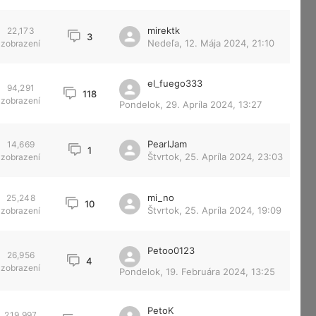
mirektk
22,173
3
Nedeľa, 12. Mája 2024, 21:10
zobrazení
el_fuego333
94,291
118
zobrazení
Pondelok, 29. Apríla 2024, 13:27
PearlJam
14,669
1
Štvrtok, 25. Apríla 2024, 23:03
zobrazení
mi_no
25,248
10
Štvrtok, 25. Apríla 2024, 19:09
zobrazení
Petoo0123
26,956
4
zobrazení
Pondelok, 19. Februára 2024, 13:25
PetoK
219,997