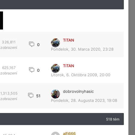
TiTAN
326,811
0
zobrazení
Pondelok, 30. Marca 2020, 23:28
TiTAN
625,167
0
zobrazení
Utorok, 6. Októbra 2009, 20:00
dobrovolnyhasic
1,313,505
51
zobrazení
Pondelok, 28. Augusta 2023, 19:08
518 tém
alfi666