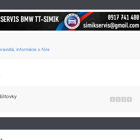
ravidlá, informácie o fóre
c
šiltovky
1
2
3
4