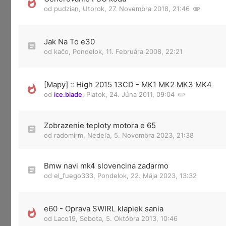
od
pudzian
,
Utorok, 27. Novembra 2018, 21:46
Jak Na To e30
od
kačo
,
Pondelok, 11. Februára 2008, 22:21
[Mapy] :: High 2015 13CD - MK1 MK2 MK3 MK4
od
ice.blade
,
Piatok, 24. Júna 2011, 09:04
Zobrazenie teploty motora e 65
od
radomirm
,
Nedeľa, 5. Novembra 2023, 21:38
Bmw navi mk4 slovencina zadarmo
od
el_fuego333
,
Pondelok, 22. Mája 2023, 13:32
e60 - Oprava SWIRL klapiek sania
od
Laco19
,
Sobota, 5. Októbra 2013, 10:46