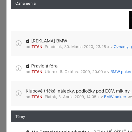
Oznámenia
[REKLAMA] BMW
od
TiTAN
,
Pondelok, 30. Marca 2020, 23:28
» v
Oznamy, p
Pravidlá fóra
od
TiTAN
,
Utorok, 6. Októbra 2009, 20:00
» v
BMW poke
Klubové tričká, nálepky, podložky pod EČV, mikiny, 
od
TiTAN
,
Piatok, 3. Apríla 2009, 14:05
» v
BMW pokec
Témy