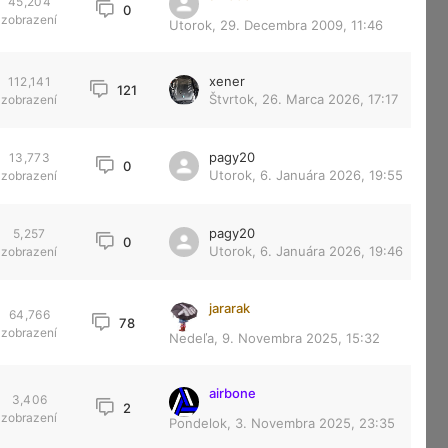
45,204
0
zobrazení
Utorok, 29. Decembra 2009, 11:46
xener
112,141
121
Štvrtok, 26. Marca 2026, 17:17
zobrazení
pagy20
13,773
0
Utorok, 6. Januára 2026, 19:55
zobrazení
pagy20
5,257
0
Utorok, 6. Januára 2026, 19:46
zobrazení
jararak
64,766
78
zobrazení
Nedeľa, 9. Novembra 2025, 15:32
airbone
3,406
2
zobrazení
Pondelok, 3. Novembra 2025, 23:35