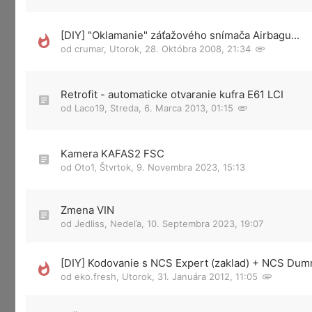
[DIY] "Oklamanie" záťažového snímača Airbagu...
od
crumar
,
Utorok, 28. Októbra 2008, 21:34
Retrofit - automaticke otvaranie kufra E61 LCI
od
Laco19
,
Streda, 6. Marca 2013, 01:15
Kamera KAFAS2 FSC
od
Oto1
,
Štvrtok, 9. Novembra 2023, 15:13
Zmena VIN
od
Jedliss
,
Nedeľa, 10. Septembra 2023, 19:07
[DIY] Kodovanie s NCS Expert (zaklad) + NCS Du
od
eko.fresh
,
Utorok, 31. Januára 2012, 11:05