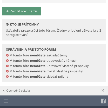
Založiť novú tému
KTO JE PRÍTOMNÝ
Užívatelia prezerajúci toto fórum: Žiadny pripojení užívatelia a 2
neregistrovaní
OPRÁVNENIA PRE TOTO FÓRUM
V tomto fóre
nemôžete
zakladať témy
V tomto fóre
nemôžete
odpovedať v témach
V tomto fóre
nemôžete
upravovať vlastné príspevky
V tomto fóre
nemôžete
mazať vlastné príspevky
V tomto fóre
nemôžete
vkladať prílohy
Obchodná sekcia