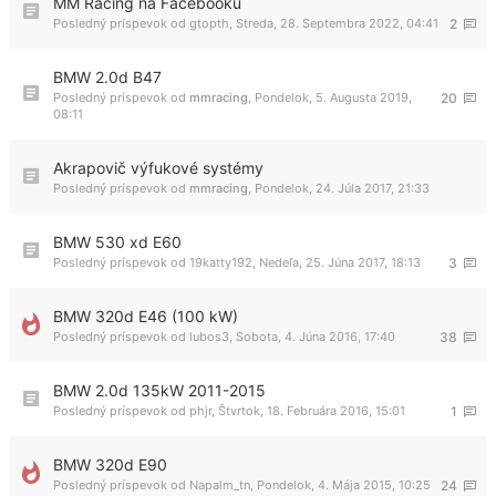
MM Racing na Facebooku
Posledný príspevok od
gtopth
,
Streda, 28. Septembra 2022, 04:41
2
BMW 2.0d B47
Posledný príspevok od
mmracing
,
Pondelok, 5. Augusta 2019,
20
08:11
Akrapovič výfukové systémy
Posledný príspevok od
mmracing
,
Pondelok, 24. Júla 2017, 21:33
BMW 530 xd E60
Posledný príspevok od
19katty192
,
Nedeľa, 25. Júna 2017, 18:13
3
BMW 320d E46 (100 kW)
Posledný príspevok od
lubos3
,
Sobota, 4. Júna 2016, 17:40
38
BMW 2.0d 135kW 2011-2015
Posledný príspevok od
phjr
,
Štvrtok, 18. Februára 2016, 15:01
1
BMW 320d E90
Posledný príspevok od
Napalm_tn
,
Pondelok, 4. Mája 2015, 10:25
24