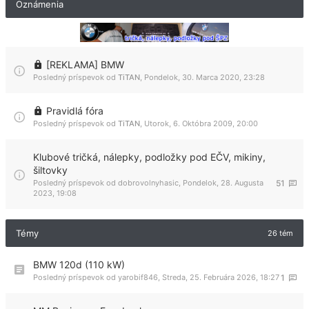
Oznámenia
[REKLAMA] BMW
Posledný príspevok od
TiTAN
,
Pondelok, 30. Marca 2020, 23:28
Pravidlá fóra
Posledný príspevok od
TiTAN
,
Utorok, 6. Októbra 2009, 20:00
Klubové tričká, nálepky, podložky pod EČV, mikiny,
šiltovky
Posledný príspevok od
dobrovolnyhasic
,
Pondelok, 28. Augusta
51
2023, 19:08
Témy
26 tém
BMW 120d (110 kW)
Posledný príspevok od
yarobif846
,
Streda, 25. Februára 2026, 18:27
1