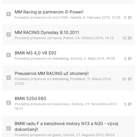
MM Racing je partnerom G-Power!
Posledný príspevok od
miro11491
,
Nedeľa, 8. Februára 2015, 12:05
5
MM RACING Dynoday 8.10.2011
Posledný príspevok od
heroe
,
Piatok, 24. Októbra 2014, 14:23
15
BMW M3 4,0 V8 E92
Posledný príspevok od
mmracing
,
Sobota, 3. Mája 2014, 18:08
5
Pneuservis MM RACING už otvorený!
Posledný príspevok od
mmracing
,
Pondelok, 17. Marca 2014,
10
22:50
BMW 525d E60
Posledný príspevok od
vladoslavo
,
Sobota, 23. Novembra 2013,
5
18:01
BMW radu F a benzínové motory N13 a N20 - vývoj
dokončený!
Posledný príspevok od
gusto
,
Utorok, 27. Augusta 2013, 09:50