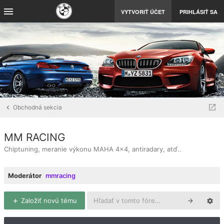
VYTVORIŤ ÚČET
PRIHLÁSIŤ SA
Obchodná sekcia
MM RACING
Chiptuning, meranie výkonu MAHA 4x4, antiradary, atď..
Moderátor
mmracing
Založiť novú tému