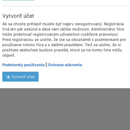
Vytvoriť účet
Ak sa chcete prihlásiť musíte byť najprv zaregsitrovaný. Registrácia
trvá len pár sekúnd a dáva vám väčšie možnosti. Administrátor fóra
môže prideľovať registrovaným užívateľom rozšířené právomoci.
Pred registraciou se uistite, že ste sa oboznámili s podmienkami pre
používanie tohoto fóra a s dalšími pravidlami. Tiež sa uistite, že si
prečítate akékoľvek budúce pravidlá, ktoré sa na tomto fóre môžu
objaviť.
Podmienky používania
|
Ochrana súkromia
Vytvoriť účet