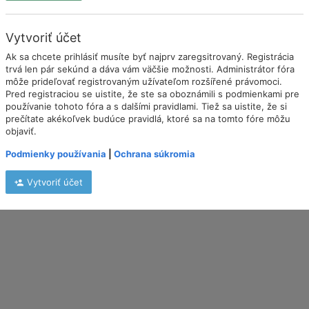
Vytvoriť účet
Ak sa chcete prihlásiť musíte byť najprv zaregsitrovaný. Registrácia
trvá len pár sekúnd a dáva vám väčšie možnosti. Administrátor fóra
môže prideľovať registrovaným užívateľom rozšířené právomoci.
Pred registraciou se uistite, že ste sa oboznámili s podmienkami pre
používanie tohoto fóra a s dalšími pravidlami. Tiež sa uistite, že si
prečítate akékoľvek budúce pravidlá, ktoré sa na tomto fóre môžu
objaviť.
Podmienky používania
|
Ochrana súkromia
Vytvoriť účet