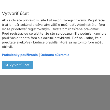
Vytvoriť účet
Ak sa chcete prihlásiť musíte byť najprv zaregsitrovaný. Registrácia
trvá len pár sekúnd a dáva vám väčšie možnosti. Administrátor fóra
môže prideľovať registrovaným užívateľom rozšířené právomoci.
Pred registraciou se uistite, že ste sa oboznámili s podmienkami pre
používanie tohoto fóra a s dalšími pravidlami. Tiež sa uistite, že si
prečítate akékoľvek budúce pravidlá, ktoré sa na tomto fóre môžu
objaviť.
Podmienky používania
|
Ochrana súkromia
Vytvoriť účet