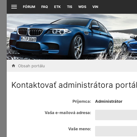
FÓRUM
FAQ
ETK
TIS
WDS
VIN
Obsah portálu
Kontaktovať administrátora portá
Príjemca:
Administrátor
Vaša e-mailová adresa:
Vaše meno: