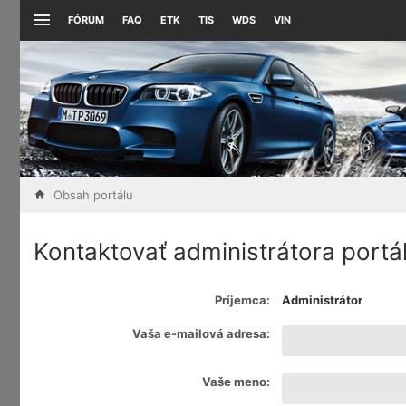
FÓRUM
FAQ
ETK
TIS
WDS
VIN
Obsah portálu
Kontaktovať administrátora portá
Príjemca:
Administrátor
Vaša e-mailová adresa:
Vaše meno: