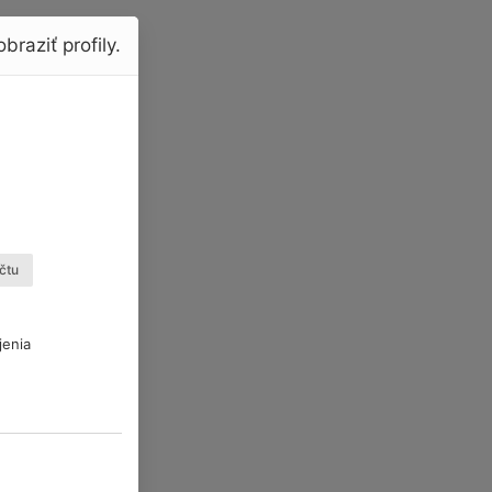
braziť profily.
čtu
jenia