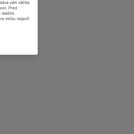
a dáva vám väčšie
oci. Pred
 dalšími
óre môžu objaviť.