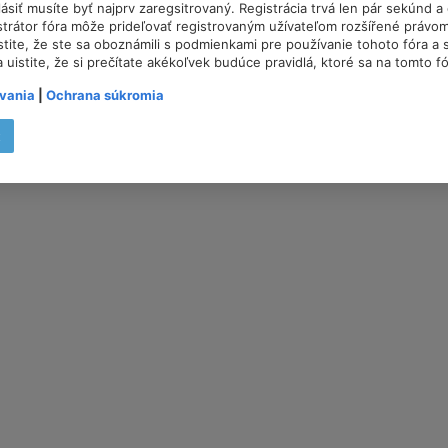
lásiť musíte byť najprv zaregsitrovaný. Registrácia trvá len pár sekúnd 
trátor fóra môže prideľovať registrovaným užívateľom rozšířené právom
istite, že ste sa oboznámili s podmienkami pre používanie tohoto fóra a s
a uistite, že si prečítate akékoľvek budúce pravidlá, ktoré sa na tomto f
vania
|
Ochrana súkromia
t