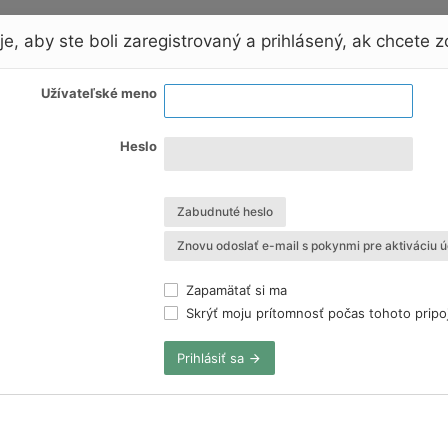
e, aby ste boli zaregistrovaný a prihlásený, ak chcete zo
Užívateľské meno
Heslo
Zabudnuté heslo
Znovu odoslať e-mail s pokynmi pre aktiváciu ú
Zapamätať si ma
Skrýť moju prítomnosť počas tohoto pripo
Prihlásiť sa