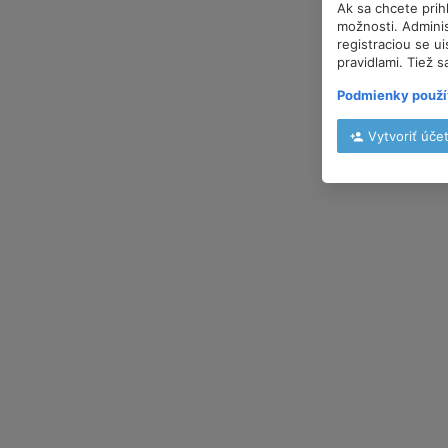
Ak sa chcete prih
možnosti. Adminis
registraciou se u
pravidlami. Tiež s
Podmienky použí
Vytvoriť úče