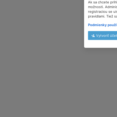
Ak sa chcete prih
možnosti. Adminis
registraciou se u
pravidlami. Tiež s
Podmienky použí
Vytvoriť úče