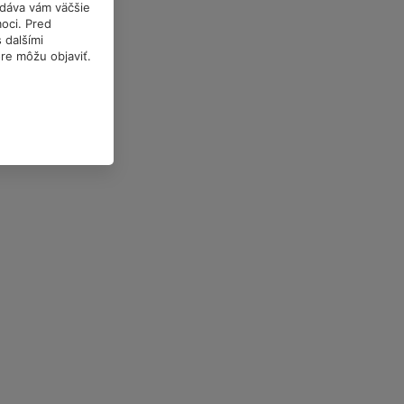
a dáva vám väčšie
oci. Pred
 dalšími
óre môžu objaviť.