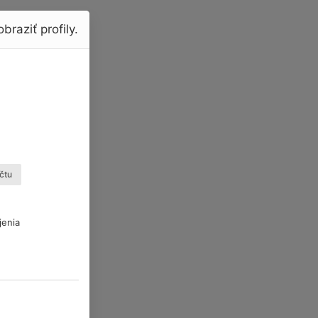
braziť profily.
čtu
jenia