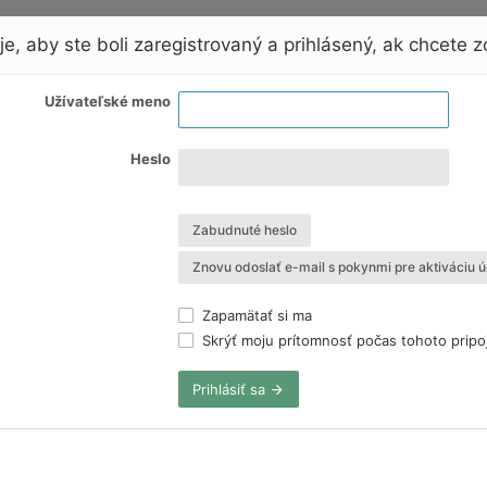
e, aby ste boli zaregistrovaný a prihlásený, ak chcete zo
Užívateľské meno
Heslo
Zabudnuté heslo
Znovu odoslať e-mail s pokynmi pre aktiváciu ú
Zapamätať si ma
Skrýť moju prítomnosť počas tohoto pripo
Prihlásiť sa