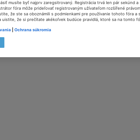
lásiť musíte byť najprv zaregsitrovaný. Registrácia trvá len pár sekúnd 
trátor fóra môže prideľovať registrovaným užívateľom rozšířené právom
istite, že ste sa oboznámili s podmienkami pre používanie tohoto fóra a s
a uistite, že si prečítate akékoľvek budúce pravidlá, ktoré sa na tomto f
vania
|
Ochrana súkromia
t