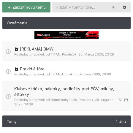
Založiť novú tému
Oznámenia
[REKLAMA] BMW
Posledný príspevok od
TiTAN
,
Pondelok, 30. Marca 2020, 23:28
Pravidlá fóra
Posledný príspevok od
TiTAN
,
Utorok, 6. Októbra 2009, 20:00
Klubové tričká, nálepky, podložky pod EČV, mikiny,
šiltovky
Posledný príspevok od
dobrovolnyhasic
,
Pondelok, 28. Augusta
51
2023, 19:08
Témy
1 téma