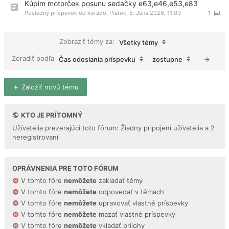
Kúpim motorček posunu sedačky e63,e46,e53,e83
Posledný príspevok od
korado
,
Piatok, 5. Júna 2026, 11:09
1
Zobraziť témy za:
Všetky témy
Zoradiť podľa
Čas odoslania príspevku
zostupne
Založiť novú tému
KTO JE PRÍTOMNÝ
Užívatelia prezerajúci toto fórum: Žiadny pripojení užívatelia a 2
neregistrovaní
OPRÁVNENIA PRE TOTO FÓRUM
V tomto fóre
nemôžete
zakladať témy
V tomto fóre
nemôžete
odpovedať v témach
V tomto fóre
nemôžete
upravovať vlastné príspevky
V tomto fóre
nemôžete
mazať vlastné príspevky
V tomto fóre
nemôžete
vkladať prílohy