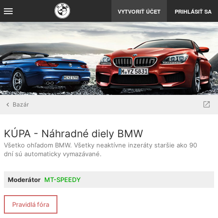
VYTVORIŤ ÚČET
PRIHLÁSIŤ SA
Bazár
KÚPA - Náhradné diely BMW
Všetko ohľadom BMW. Všetky neaktívne inzeráty staršie ako 90
dní sú automaticky vymazávané.
Moderátor
MT-SPEEDY
Pravidlá fóra