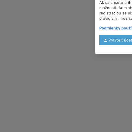
Ak sa chcete prih
možnosti. Adminis
registraciou se u
pravidlami. Tiež s
Podmienky použí
Vytvoriť úče