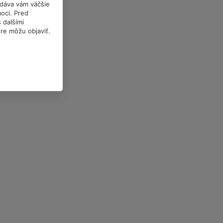
a dáva vám väčšie
oci. Pred
 dalšími
óre môžu objaviť.