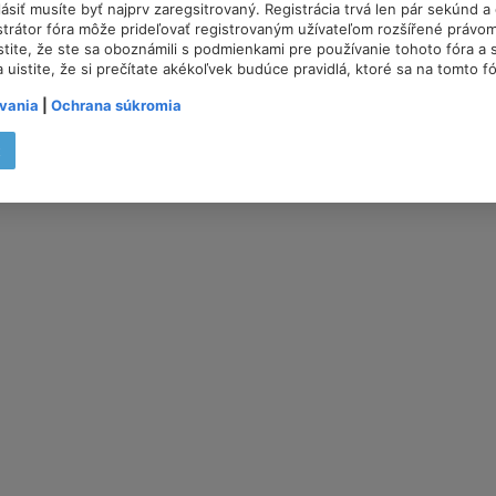
lásiť musíte byť najprv zaregsitrovaný. Registrácia trvá len pár sekúnd 
trátor fóra môže prideľovať registrovaným užívateľom rozšířené právom
istite, že ste sa oboznámili s podmienkami pre používanie tohoto fóra a s
a uistite, že si prečítate akékoľvek budúce pravidlá, ktoré sa na tomto f
vania
|
Ochrana súkromia
t