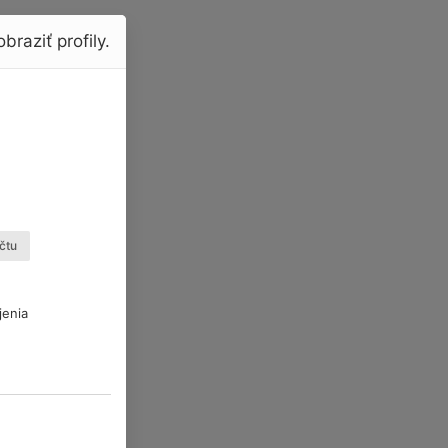
braziť profily.
čtu
jenia