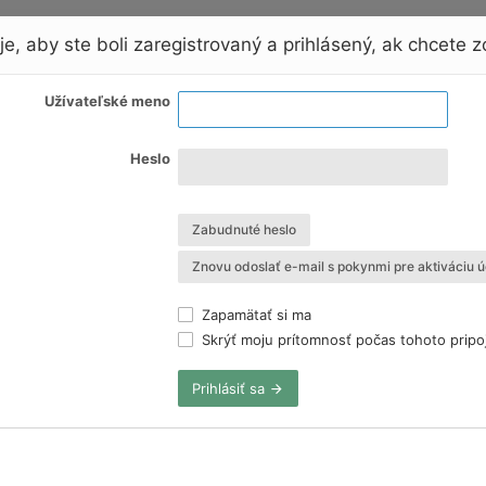
e, aby ste boli zaregistrovaný a prihlásený, ak chcete zo
Užívateľské meno
Heslo
Zabudnuté heslo
Znovu odoslať e-mail s pokynmi pre aktiváciu ú
Zapamätať si ma
Skrýť moju prítomnosť počas tohoto pripo
Prihlásiť sa