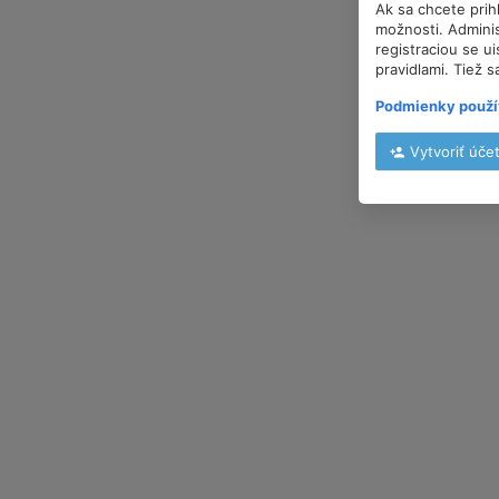
Ak sa chcete prih
možnosti. Adminis
registraciou se u
pravidlami. Tiež s
Podmienky použí
Vytvoriť úče