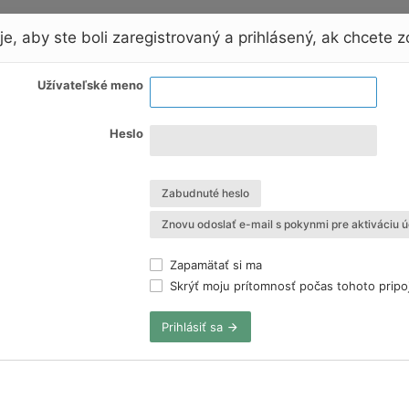
e, aby ste boli zaregistrovaný a prihlásený, ak chcete zo
Užívateľské meno
Heslo
Zabudnuté heslo
Znovu odoslať e-mail s pokynmi pre aktiváciu ú
Zapamätať si ma
Skrýť moju prítomnosť počas tohoto pripo
Prihlásiť sa