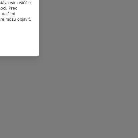
a dáva vám väčšie
oci. Pred
 dalšími
óre môžu objaviť.