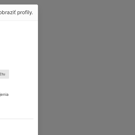
braziť profily.
čtu
jenia