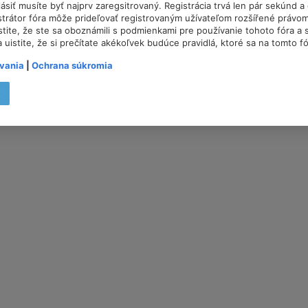
lásiť musíte byť najprv zaregsitrovaný. Registrácia trvá len pár sekúnd 
trátor fóra môže prideľovať registrovaným užívateľom rozšířené právom
istite, že ste sa oboznámili s podmienkami pre používanie tohoto fóra a s
a uistite, že si prečítate akékoľvek budúce pravidlá, ktoré sa na tomto f
vania
|
Ochrana súkromia
t