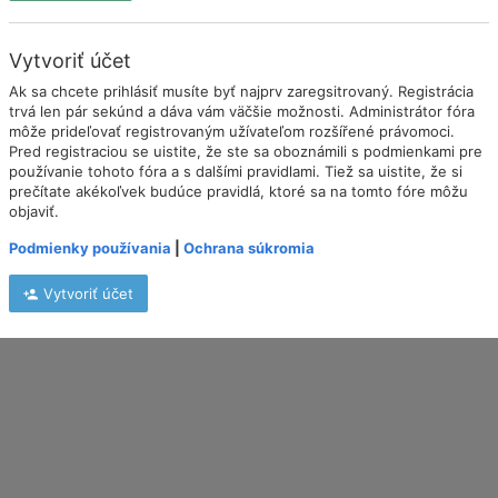
Vytvoriť účet
Ak sa chcete prihlásiť musíte byť najprv zaregsitrovaný. Registrácia
trvá len pár sekúnd a dáva vám väčšie možnosti. Administrátor fóra
môže prideľovať registrovaným užívateľom rozšířené právomoci.
Pred registraciou se uistite, že ste sa oboznámili s podmienkami pre
používanie tohoto fóra a s dalšími pravidlami. Tiež sa uistite, že si
prečítate akékoľvek budúce pravidlá, ktoré sa na tomto fóre môžu
objaviť.
Podmienky používania
|
Ochrana súkromia
Vytvoriť účet