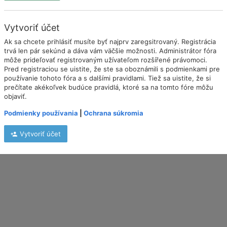
Vytvoriť účet
Ak sa chcete prihlásiť musíte byť najprv zaregsitrovaný. Registrácia
trvá len pár sekúnd a dáva vám väčšie možnosti. Administrátor fóra
môže prideľovať registrovaným užívateľom rozšířené právomoci.
Pred registraciou se uistite, že ste sa oboznámili s podmienkami pre
používanie tohoto fóra a s dalšími pravidlami. Tiež sa uistite, že si
prečítate akékoľvek budúce pravidlá, ktoré sa na tomto fóre môžu
objaviť.
Podmienky používania
|
Ochrana súkromia
Vytvoriť účet