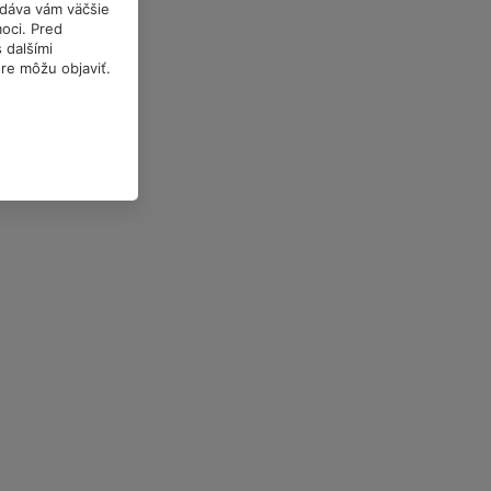
a dáva vám väčšie
oci. Pred
 dalšími
óre môžu objaviť.