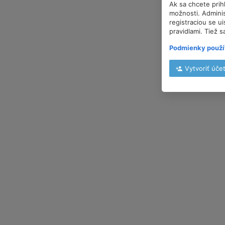
Ak sa chcete prih
možnosti. Adminis
registraciou se u
pravidlami. Tiež s
Podmienky použí
Vytvoriť úče