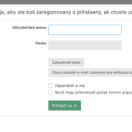
e, aby ste boli zaregistrovaný a prihlásený, ak chcete zo
Užívateľské meno
Heslo
Zabudnuté heslo
Znovu odoslať e-mail s pokynmi pre aktiváciu ú
Zapamätať si ma
Skrýť moju prítomnosť počas tohoto pripo
Prihlásiť sa