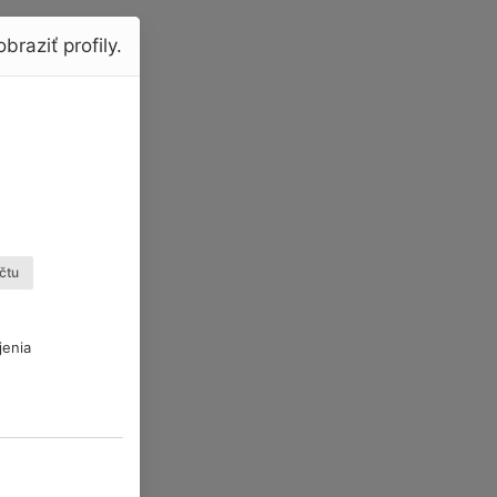
braziť profily.
čtu
jenia