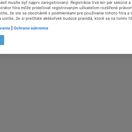
lásiť musíte byť najprv zaregsitrovaný. Registrácia trvá len pár sekúnd 
trátor fóra môže prideľovať registrovaným užívateľom rozšířené právom
istite, že ste sa oboznámili s podmienkami pre používanie tohoto fóra a s
a uistite, že si prečítate akékoľvek budúce pravidlá, ktoré sa na tomto f
vania
|
Ochrana súkromia
t