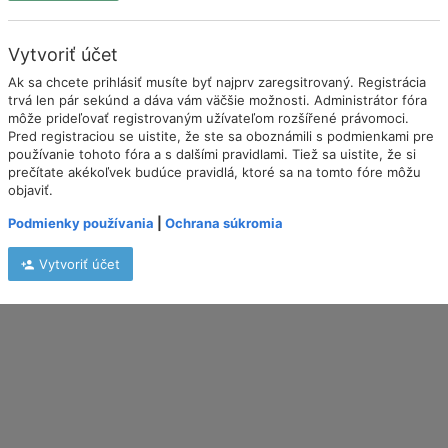
Vytvoriť účet
Ak sa chcete prihlásiť musíte byť najprv zaregsitrovaný. Registrácia
trvá len pár sekúnd a dáva vám väčšie možnosti. Administrátor fóra
môže prideľovať registrovaným užívateľom rozšířené právomoci.
Pred registraciou se uistite, že ste sa oboznámili s podmienkami pre
používanie tohoto fóra a s dalšími pravidlami. Tiež sa uistite, že si
prečítate akékoľvek budúce pravidlá, ktoré sa na tomto fóre môžu
objaviť.
Podmienky používania
|
Ochrana súkromia
Vytvoriť účet