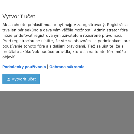
Vytvoriť účet
Ak sa chcete prihlásiť musíte byť najprv zaregsitrovaný. Registrácia
trvá len pár sekúnd a dáva vám väčšie možnosti. Administrátor fóra
môže prideľovať registrovaným užívateľom rozšířené právomoci.
Pred registraciou se uistite, že ste sa oboznámili s podmienkami pre
používanie tohoto fóra a s dalšími pravidlami. Tiež sa uistite, že si
prečítate akékoľvek budúce pravidlá, ktoré sa na tomto fóre môžu
objaviť.
Podmienky používania
|
Ochrana súkromia
Vytvoriť účet