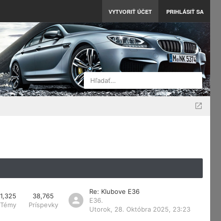
VYTVORIŤ ÚČET
PRIHLÁSIŤ SA
Hľadať…
Re: Klubove E36
1,325
38,765
E36.
Témy
Príspevky
Utorok, 28. Októbra 2025, 23:23