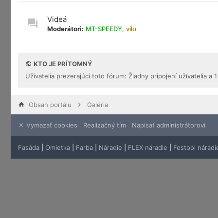
Videá
Moderátori:
MT-SPEEDY
,
vilo
KTO JE PRÍTOMNÝ
Užívatelia prezerajúci toto fórum: Žiadny pripojení užívatelia a 
Obsah portálu
Galéria
Vymazať cookies
Realizačný tím
Napísať administrátorovi
Fasáda
|
Omietka
|
Farba
|
Náradie
|
FLEX náradie
|
Festool náradi