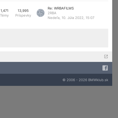
Re: WRBAFILMS
1,471
13,995
2RBA
Témy
Príspevky
Nedeľa, 10. Júla 2022, 15:07
© 2006 - 2026 BMWklub.sk