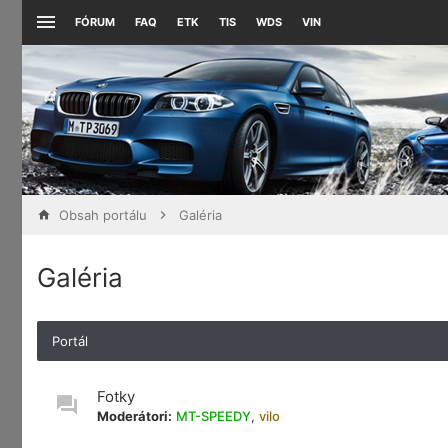
FÓRUM
FAQ
ETK
TIS
WDS
VIN
Obsah portálu
Galéria
Galéria
Portál
Fotky
Moderátori:
MT-SPEEDY
,
vilo