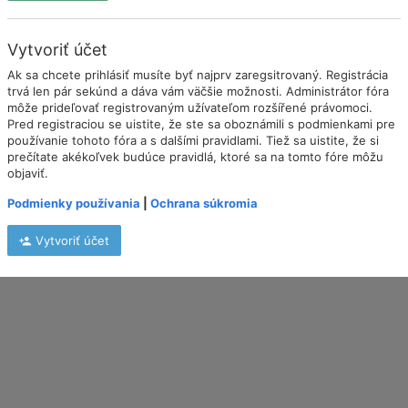
Vytvoriť účet
Ak sa chcete prihlásiť musíte byť najprv zaregsitrovaný. Registrácia
trvá len pár sekúnd a dáva vám väčšie možnosti. Administrátor fóra
môže prideľovať registrovaným užívateľom rozšířené právomoci.
Pred registraciou se uistite, že ste sa oboznámili s podmienkami pre
používanie tohoto fóra a s dalšími pravidlami. Tiež sa uistite, že si
prečítate akékoľvek budúce pravidlá, ktoré sa na tomto fóre môžu
objaviť.
Podmienky používania
|
Ochrana súkromia
Vytvoriť účet