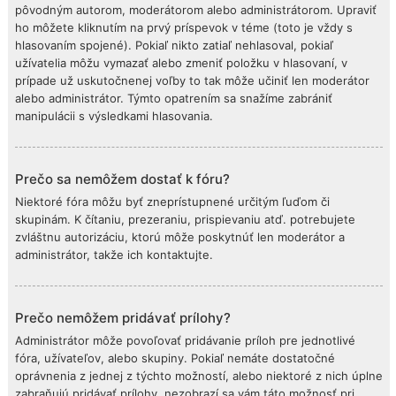
pôvodným autorom, moderátorom alebo administrátorom. Upraviť
ho môžete kliknutím na prvý príspevok v téme (toto je vždy s
hlasovaním spojené). Pokiaľ nikto zatiaľ nehlasoval, pokiaľ
užívatelia môžu vymazať alebo zmeniť položku v hlasovaní, v
prípade už uskutočnenej voľby to tak môže učiniť len moderátor
alebo administrátor. Týmto opatrením sa snažíme zabrániť
manipulácii s výsledkami hlasovania.
Prečo sa nemôžem dostať k fóru?
Niektoré fóra môžu byť zneprístupnené určitým ľuďom či
skupinám. K čítaniu, prezeraniu, prispievaniu atď. potrebujete
zvláštnu autorizáciu, ktorú môže poskytnúť len moderátor a
administrátor, takže ich kontaktujte.
Prečo nemôžem pridávať prílohy?
Administrátor môže povoľovať pridávanie príloh pre jednotlivé
fóra, užívateľov, alebo skupiny. Pokiaľ nemáte dostatočné
oprávnenia z jednej z týchto možností, alebo niektoré z nich úplne
zabraňujú pridávať prílohy, nezobrazí sa vám táto možnosť pri