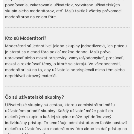
povoľovania, zakazovania užívateľov, vytvárane užívateľských
skupín alebo moderátorov, atď. Majú taktiež všetky právomoci
moderátorov na celom fóre.
Kto sú Moderátori?
Moderátori sú jednotlivci (alebo skupiny jednotlivcov), ich prácou
je starať sa o chod fóra pokiaľ možno denne. Majú právo
upravovať alebo mazať príspevky, zamykať/odomykať, presúvať,
mazať a rozdeľovať témy, o ktoré sa starajú. Vo všeobecnosti,
moderátori sú na to, aby užívatelia neprispievali mimo tém alebo
nepridávali otravný materiál.
Čo sú užívateľské skupiny?
Užívateľské skupiny sú cestou, ktorou administrátori môžu
užívateľom priradiť skupiny. Každý užívateľ môže patriť do
niekoľkých skupín a každej skupine môže byť definovaný
individuálny prístup. To umožňuje administrátorom ľahšie nastaviť
niekoľko užívateľov ako moderátorov fóra alebo im dať prístup na