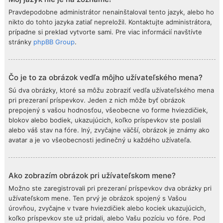
Pravdepodobne administrátor nenainštaloval tento jazyk, alebo ho
nikto do tohto jazyka zatiaľ nepreložil. Kontaktujte administrátora,
prípadne si preklad vytvorte sami. Pre viac informácií navštívte
stránky
phpBB Group
.
Čo je to za obrázok vedľa môjho užívateľského mena?
Sú dva obrázky, ktoré sa môžu zobraziť vedľa užívateľského mena
pri prezeraní príspevkov. Jeden z nich môže byť obrázok
prepojený s vašou hodnosťou, všeobecne vo forme hviezdičiek,
blokov alebo bodiek, ukazujúcich, koľko príspevkov ste poslali
alebo váš stav na fóre. Iný, zvyčajne väčší, obrázok je známy ako
avatar a je vo všeobecnosti jedinečný u každého užívateľa.
Ako zobrazím obrázok pri užívateľskom mene?
Možno ste zaregistrovali pri prezeraní príspevkov dva obrázky pri
užívateľskom mene. Ten prvý je obrázok spojený s Vašou
úrovňou, zvyčajne v tvare hviezdičiek alebo kociek ukazujúcich,
koľko príspevkov ste už pridali, alebo Vašu pozíciu vo fóre. Pod