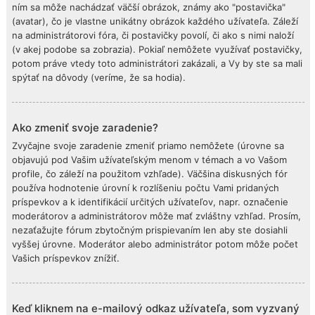
ním sa môže nachádzať väčší obrázok, známy ako "postavička"
(avatar), čo je vlastne unikátny obrázok každého užívateľa. Záleží
na administrátorovi fóra, či postavičky povolí, či ako s nimi naloží
(v akej podobe sa zobrazia). Pokiaľ nemôžete využívať postavičky,
potom práve vtedy toto administrátori zakázali, a Vy by ste sa mali
spýtať na dôvody (veríme, že sa hodia).
Ako zmeniť svoje zaradenie?
Zvyčajne svoje zaradenie zmeniť priamo nemôžete (úrovne sa
objavujú pod Vašim užívateľským menom v témach a vo Vašom
profile, čo záleží na použitom vzhľade). Väčšina diskusných fór
používa hodnotenie úrovní k rozlíšeniu počtu Vami pridaných
príspevkov a k identifikácií určitých užívateľov, napr. označenie
moderátorov a administrátorov môže mať zvláštny vzhľad. Prosím,
nezaťažujte fórum zbytočným prispievaním len aby ste dosiahli
vyššej úrovne. Moderátor alebo administrátor potom môže počet
Vašich príspevkov znížiť.
Keď kliknem na e-mailový odkaz užívateľa, som vyzvaný