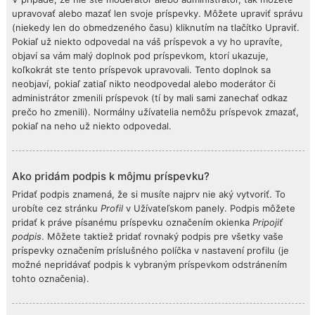
upravovať alebo mazať len svoje príspevky. Môžete upraviť správu
(niekedy len do obmedzeného času) kliknutím na tlačítko Upraviť.
Pokiaľ už niekto odpovedal na váš príspevok a vy ho upravíte,
objaví sa vám malý doplnok pod príspevkom, ktorí ukazuje,
koľkokrát ste tento príspevok upravovali. Tento doplnok sa
neobjaví, pokiaľ zatiaľ nikto neodpovedal alebo moderátor či
administrátor zmenili príspevok (tí by mali sami zanechať odkaz
prečo ho zmenili). Normálny užívatelia nemôžu príspevok zmazať,
pokiaľ na neho už niekto odpovedal.
Ako pridám podpis k môjmu príspevku?
Pridať podpis znamená, že si musíte najprv nie aký vytvoriť. To
urobíte cez stránku
Profil
v Užívateľskom panely. Podpis môžete
pridať k práve písanému príspevku označením okienka
Pripojiť
podpis
. Môžete taktiež pridať rovnaký podpis pre všetky vaše
príspevky označením príslušného políčka v nastavení profilu (je
možné nepridávať podpis k vybraným príspevkom odstránením
tohto označenia).