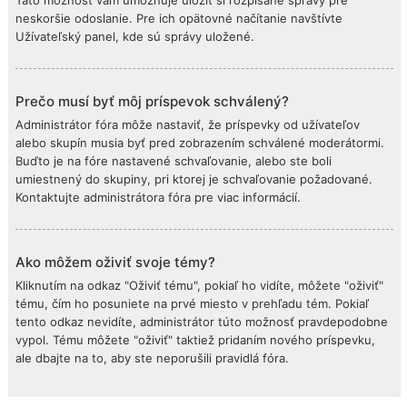
Táto možnosť vám umožňuje uložiť si rozpísané správy pre
neskoršie odoslanie. Pre ich opätovné načítanie navštívte
Užívateľský panel, kde sú správy uložené.
Prečo musí byť môj príspevok schválený?
Administrátor fóra môže nastaviť, že príspevky od užívateľov
alebo skupín musia byť pred zobrazením schválené moderátormi.
Buďto je na fóre nastavené schvaľovanie, alebo ste boli
umiestnený do skupiny, pri ktorej je schvaľovanie požadované.
Kontaktujte administrátora fóra pre viac informácií.
Ako môžem oživiť svoje témy?
Kliknutím na odkaz "Oživiť tému", pokiaľ ho vidíte, môžete "oživiť"
tému, čím ho posuniete na prvé miesto v prehľadu tém. Pokiaľ
tento odkaz nevidíte, administrátor túto možnosť pravdepodobne
vypol. Tému môžete "oživiť" taktiež pridaním nového príspevku,
ale dbajte na to, aby ste neporušili pravidlá fóra.