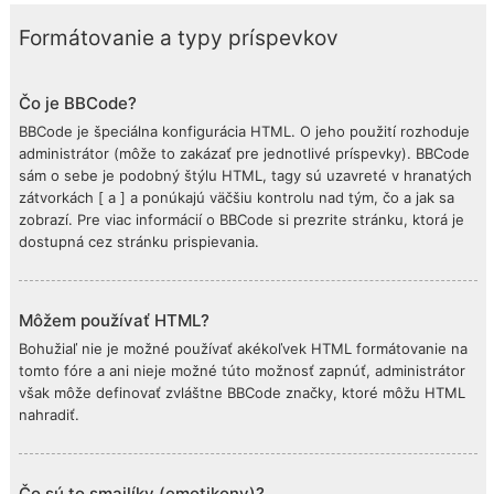
Formátovanie a typy príspevkov
Čo je BBCode?
BBCode je špeciálna konfigurácia HTML. O jeho použití rozhoduje
administrátor (môže to zakázať pre jednotlivé príspevky). BBCode
sám o sebe je podobný štýlu HTML, tagy sú uzavreté v hranatých
zátvorkách [ a ] a ponúkajú väčšiu kontrolu nad tým, čo a jak sa
zobrazí. Pre viac informácií o BBCode si prezrite stránku, ktorá je
dostupná cez stránku prispievania.
Môžem používať HTML?
Bohužiaľ nie je možné používať akékoľvek HTML formátovanie na
tomto fóre a ani nieje možné túto možnosť zapnúť, administrátor
však môže definovať zvláštne BBCode značky, ktoré môžu HTML
nahradiť.
Čo sú to smajlíky (emotikony)?