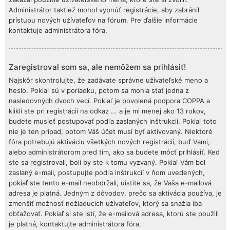
Administrátor taktiež mohol vypnúť registrácie, aby zabránil
prístupu nových užívateľov na fórum. Pre ďalšie informácie
kontaktuje administrátora fóra.
Zaregistroval som sa, ale nemôžem sa prihlásiť!
Najskôr skontrolujte, že zadávate správne užívateľské meno a
heslo. Pokiaľ sú v poriadku, potom sa mohla stať jedna z
nasledovných dvoch vecí. Pokiaľ je povolená podpora COPPA a
klikli ste pri registrácii na odkaz ... a je mi menej ako 13 rokov,
budete musieť postupovať podľa zaslaných inštrukcií. Pokiaľ toto
nie je ten prípad, potom Váš účet musí byť aktivovaný. Niektoré
fóra potrebujú aktiváciu všetkých nových registrácií, buď Vami,
alebo administrátorom pred tim, ako sa budete môcť prihlásiť. Keď
ste sa registrovali, boli by ste k tomu vyzvaný. Pokiaľ Vám bol
zaslaný e-mail, postupujte podľa inštrukcií v ňom uvedených,
pokiaľ ste tento e-mail neobdržali, uistite sa, že Vaša e-mailová
adresa je platná. Jedným z dôvodov, prečo sa aktivácia používa, je
zmenšiť možnosť nežiaducich užívateľov, ktorý sa snažia iba
obťažovať. Pokiaľ si ste istí, že e-mailová adresa, ktorú ste použili
je platná, kontaktujte administrátora fóra.