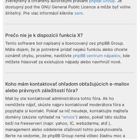
zverejnený a chránený autorskými právami
phpBB Group
. Je
dostupný pod the GNU General Public Licence a môže byť voľne
šíriteľný. Pre viac informácií kliknite
sem
.
Prečo nie je k dispozícii funkcia X?
Tento software bol napísaný a licencovaný cez phpBB Group.
Máte dojem, že je potrebné pridať nejakú funkciu alebo chcete
oznámiť chybu, prosíme, navštívte
phpBB centrum nápadov
, kde
môžete hlasovať za existujúce nápady alebo navrhnúť nové.
Koho mám kontaktovať ohľadom obťažujúcich e-mailov
alebo právnych záležitostí fóra?
Mali by ste kontaktovať administrátora tohto fóra. Ak ho
nemôžete nájsť, skúste najprv kontaktovať moderátora fóra a
popýtajte si kontakt. Pokiaľ sa nič neudeje, kontaktujte majiteľa
domény (skúste vyhľadať na
"whois"
) alebo, pokiaľ táto služba
beží na freeserveri (napr. yahoo, IC, webzdarma, atď.),
management alebo oddelenie sťažností tohto poskytovateľa.
Berte na vedomie, že phpBB Group nemá vôbec žiadnu moc a