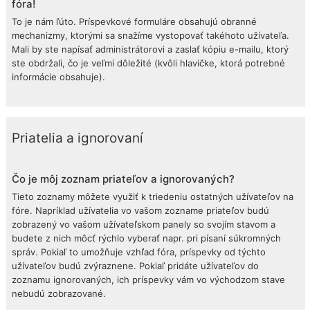
fóra!
To je nám ľúto. Príspevkové formuláre obsahujú obranné
mechanizmy, ktorými sa snažíme vystopovať takéhoto užívateľa.
Mali by ste napísať administrátorovi a zaslať kópiu e-mailu, ktorý
ste obdržali, čo je veľmi dôležité (kvôli hlavičke, ktorá potrebné
informácie obsahuje).
Priatelia a ignorovaní
Čo je môj zoznam priateľov a ignorovaných?
Tieto zoznamy môžete využiť k triedeniu ostatných užívateľov na
fóre. Napríklad užívatelia vo vašom zozname priateľov budú
zobrazený vo vašom užívateľskom panely so svojím stavom a
budete z nich môcť rýchlo vyberať napr. pri písaní súkromných
správ. Pokiaľ to umožňuje vzhľad fóra, príspevky od týchto
užívateľov budú zvýraznene. Pokiaľ pridáte užívateľov do
zoznamu ignorovaných, ich príspevky vám vo východzom stave
nebudú zobrazované.