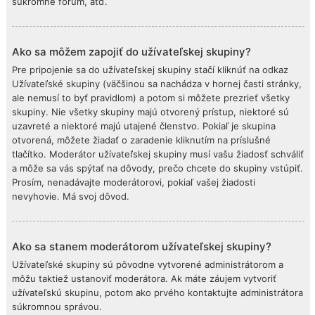
súkromné fórum, atď.
Ako sa môžem zapojiť do užívateľskej skupiny?
Pre pripojenie sa do užívateľskej skupiny stačí kliknúť na odkaz
Užívateľské skupiny (väčšinou sa nachádza v hornej časti stránky,
ale nemusí to byť pravidlom) a potom si môžete prezrieť všetky
skupiny. Nie všetky skupiny majú otvorený prístup, niektoré sú
uzavreté a niektoré majú utajené členstvo. Pokiaľ je skupina
otvorená, môžete žiadať o zaradenie kliknutím na príslušné
tlačítko. Moderátor užívateľskej skupiny musí vašu žiadosť schváliť
a môže sa vás spýtať na dôvody, prečo chcete do skupiny vstúpiť.
Prosím, nenadávajte moderátorovi, pokiaľ vašej žiadosti
nevyhovie. Má svoj dôvod.
Ako sa stanem moderátorom užívateľskej skupiny?
Užívateľské skupiny sú pôvodne vytvorené administrátorom a
môžu taktiež ustanoviť moderátora. Ak máte záujem vytvoriť
užívateľskú skupinu, potom ako prvého kontaktujte administrátora
súkromnou správou.