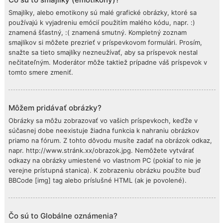
Smajlíky, alebo emotikony sú malé grafické obrázky, ktoré sa
používajú k vyjadreniu emócií použitím malého kódu, napr. :)
znamená šťastný, :( znamená smutný. Kompletný zoznam
smajlíkov si môžete prezrieť v príspevkovom formulári. Prosím,
snažte sa tieto smajlíky nezneužívať, aby sa príspevok nestal
nečitateľným. Moderátor môže taktiež prípadne váš príspevok v
tomto smere zmeniť.
Môžem pridávať obrázky?
Obrázky sa môžu zobrazovať vo vašich príspevkoch, keďže v
súčasnej dobe neexistuje žiadna funkcia k nahraniu obrázkov
priamo na fórum. Z tohto dôvodu musíte zadať na obrázok odkaz,
napr. http://www.stránk.xx/obrazok.jpg. Nemôžete vytvárať
odkazy na obrázky umiestené vo vlastnom PC (pokiaľ to nie je
verejne prístupná stanica). K zobrazeniu obrázku použite buď
BBCode [img] tag alebo príslušné HTML (ak je povolené).
Čo sú to Globálne oznámenia?