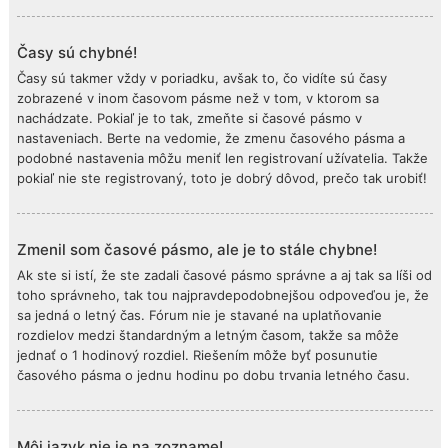
Časy sú chybné!
Časy sú takmer vždy v poriadku, avšak to, čo vidíte sú časy
zobrazené v inom časovom pásme než v tom, v ktorom sa
nachádzate. Pokiaľ je to tak, zmeňte si časové pásmo v
nastaveniach. Berte na vedomie, že zmenu časového pásma a
podobné nastavenia môžu meniť len registrovaní užívatelia. Takže
pokiaľ nie ste registrovaný, toto je dobrý dôvod, prečo tak urobiť!
Zmenil som časové pásmo, ale je to stále chybne!
Ak ste si istí, že ste zadali časové pásmo správne a aj tak sa líši od
toho správneho, tak tou najpravdepodobnejšou odpoveďou je, že
sa jedná o letný čas. Fórum nie je stavané na uplatňovanie
rozdielov medzi štandardným a letným časom, takže sa môže
jednať o 1 hodinový rozdiel. Riešením môže byť posunutie
časového pásma o jednu hodinu po dobu trvania letného času.
Môj jazyk nie je na zozname!