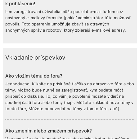
k prihláseniu!
Len zaregistrovaní užívatelia môžu posielať e-mail ľuďom cez
nastavený e-mailový formulár (pokiaľ administrátor túto možnosť
povolil). Toto opatrenie umožňuje zbaviť sa otravných
anonymných správ a robotov, ktorý zbierajú e-mailové adresy.
Vkladanie príspevkov
Ako vložím tému do fóra?
Jednoducho. Kliknite na príslušné tlačítko na obrazovke fóra alebo
témy. Možno bude nutné sa zaregistrovať, kým budete môcť
prispieť do diskusie. To, čo vám je povolené môžete vidieť na
spodnej časti fóra alebo témy (napr. Môžete zakladať nové témy v
tomto fóre, Môžete odpovedať na témy v tomto fóre, atď.).
Ako zmením alebo zmažem príspevok?
V prípade, že nie ste moderátor alebo administrátor, tak môžete