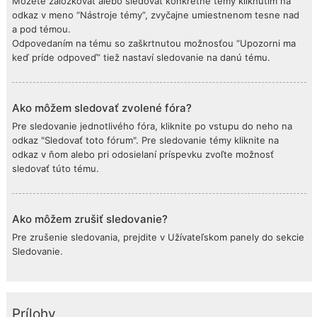
Môžete záložkovať alebo sledovať konkrétne témy kliknutím na
odkaz v meno “Nástroje témy”, zvyčajne umiestnenom tesne nad
a pod témou.
Odpovedaním na tému so zaškrtnutou možnosťou “Upozorni ma
keď príde odpoveď” tiež nastaví sledovanie na danú tému.
Ako môžem sledovať zvolené fóra?
Pre sledovanie jednotlivého fóra, kliknite po vstupu do neho na
odkaz "Sledovať toto fórum". Pre sledovanie témy kliknite na
odkaz v ňom alebo pri odosielaní príspevku zvoľte možnosť
sledovať túto tému.
Ako môžem zrušiť sledovanie?
Pre zrušenie sledovania, prejdite v Užívateľskom panely do sekcie
Sledovanie.
Prílohy