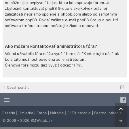
nemôže nijak ovplyvniť to jak, kto a kde spravuje fórum. Je
zbytočné kontaktovať phpBB Group v akejkoľvek právnej
záležitosti nepriamo spojené s phpbb.com alebo so samotným
softwarom phpBB. Pokiaľ zašlete e-mail phpBB Group o použití
softwaru treťou stranou, nečakajte žiadnu odpoveď.
Ako môžem kontaktovať aministrátora fóra?
Všetci užívatelia fóra môžu využiť formulár “Kontaktujte nás”, ak
bola táto možnosť povolená administrátorom.
Členovia fóra môžu tiež využiť odkaz “Tím”.
Obsah portálu
Fasáda
|
Omietka
|
Farba
|
Náradie
|
FLEX náradie
|
Festool náradie
© 2006 - 2026 BMWklub.sk