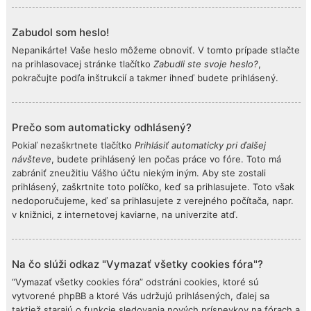
Zabudol som heslo!
Nepanikárte! Vaše heslo môžeme obnoviť. V tomto prípade stlačte
na prihlasovacej stránke tlačítko
Zabudli ste svoje heslo?
,
pokračujte podľa inštrukcií a takmer ihneď budete prihlásený.
Prečo som automaticky odhlásený?
Pokiaľ nezaškrtnete tlačítko
Prihlásiť automaticky pri ďalšej
návšteve
, budete prihlásený len počas práce vo fóre. Toto má
zabrániť zneužitiu Vášho účtu niekým iným. Aby ste zostali
prihlásený, zaškrtnite toto políčko, keď sa prihlasujete. Toto však
nedoporučujeme, keď sa prihlasujete z verejného počítača, napr.
v knižnici, z internetovej kaviarne, na univerzite atď.
Na čo slúži odkaz "Vymazať všetky cookies fóra"?
“Vymazať všetky cookies fóra” odstráni cookies, ktoré sú
vytvorené phpBB a ktoré Vás udržujú prihlásených, ďalej sa
taktiež starajú o funkcie sledovania nových príspevkov na fórach a