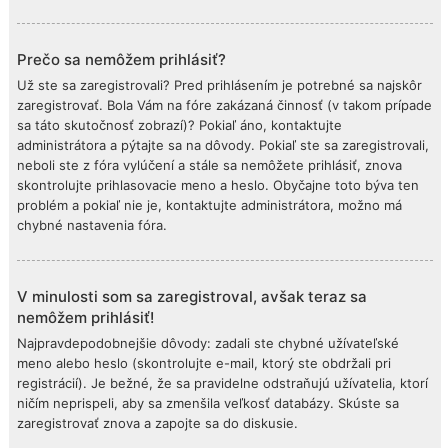
Prečo sa nemôžem prihlásiť?
Už ste sa zaregistrovali? Pred prihlásením je potrebné sa najskôr
zaregistrovať. Bola Vám na fóre zakázaná činnosť (v takom prípade
sa táto skutočnosť zobrazí)? Pokiaľ áno, kontaktujte
administrátora a pýtajte sa na dôvody. Pokiaľ ste sa zaregistrovali,
neboli ste z fóra vylúčení a stále sa nemôžete prihlásiť, znova
skontrolujte prihlasovacie meno a heslo. Obyčajne toto býva ten
problém a pokiaľ nie je, kontaktujte administrátora, možno má
chybné nastavenia fóra.
V minulosti som sa zaregistroval, avšak teraz sa
nemôžem prihlásiť!
Najpravdepodobnejšie dôvody: zadali ste chybné užívateľské
meno alebo heslo (skontrolujte e-mail, ktorý ste obdržali pri
registrácií). Je bežné, že sa pravidelne odstraňujú užívatelia, ktorí
ničím neprispeli, aby sa zmenšila veľkosť databázy. Skúste sa
zaregistrovať znova a zapojte sa do diskusie.