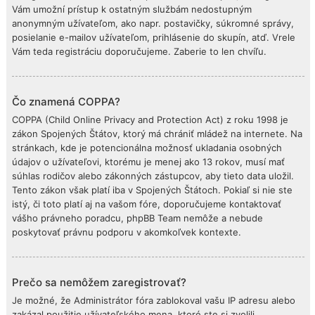
Vám umožní prístup k ostatným službám nedostupným
anonymným užívateľom, ako napr. postavičky, súkromné správy,
posielanie e-mailov užívateľom, prihlásenie do skupín, atď. Vrele
Vám teda registráciu doporučujeme. Zaberie to len chvíľu.
Čo znamená COPPA?
COPPA (Child Online Privacy and Protection Act) z roku 1998 je
zákon Spojených Štátov, ktorý má chrániť mládež na internete. Na
stránkach, kde je potencionálna možnosť ukladania osobných
údajov o užívateľovi, ktorému je menej ako 13 rokov, musí mať
súhlas rodičov alebo zákonných zástupcov, aby tieto data uložil.
Tento zákon však platí iba v Spojených Štátoch. Pokiaľ si nie ste
istý, či toto platí aj na vašom fóre, doporučujeme kontaktovať
vášho právneho poradcu, phpBB Team nemôže a nebude
poskytovať právnu podporu v akomkoľvek kontexte.
Prečo sa nemôžem zaregistrovať?
Je možné, že Administrátor fóra zablokoval vašu IP adresu alebo
zakázal použitie užívateľského mena, ktoré ste si zvolili.