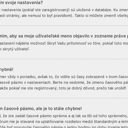
m svoje nastavenia?
 nastavenia (pokiaľ ste zaregistrovaný) sú uložené v databáze. Ku zmene
asti stránky, ale nemusí to byť pravidlom). Takto si môžete zmeniť všetk
nim, aby sa moje užívateľské meno objavilo v zozname práve 
astavení nájdete možnosť
Skryť Vašu prítomnosť vo fóre
, pokiaľ túto 
 skrytý užívateľ.
hybné!
mer vždy v poriadku, avšak to, čo vidíte sú časy zobrazené v inom časo
časové pásmo v nastaveniach. Berte na vedomie, že zmenu časového pá
Takže pokiaľ nie ste registrovaný, toto je dobrý dôvod, prečo tak urobiť!
m časové pásmo, ale je to stále chybne!
stí, že ste zadali časové pásmo správne a aj tak sa líši od toho správn
Fórum nie je stavané na uplatňovanie rozdielov medzi štandardným a let
že byť posunutie časového pásma o jednu hodinu po dobu trvania let