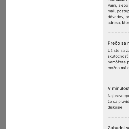
Vami, alebo
mail, postu
dôvodov, pr
adresa, ktor
Prečo sa 
Už ste sa z
skutočnosť z
nemôžete pr
možno má c
V minulost
Najpravdepo
že sa pravi
diskusie.
Zabudol s