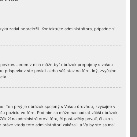
ka zatiaľ nepreložil. Kontaktujte administrátora, prípadne si
íspevkov. Jeden z nich môže byť obrázok prepojený s vašou
 príspevkov ste poslali alebo váš stav na fóre. Iný, zvyčajne
eľa.
ne. Ten prvý je obrázok spojený s Vašou úrovňou, zvyčajne v
Vašu pozíciu vo fóre. Pod ním sa môže nachádzať väčší obrázok,
leží na administrátorovi fóra, či postavičky povolí, či ako s
práve vtedy toto administrátori zakázali, a Vy by ste sa mali