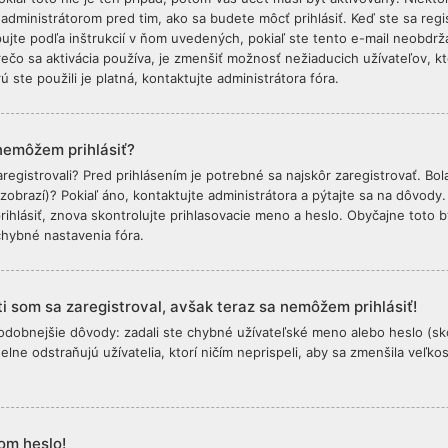
 administrátorom pred tim, ako sa budete môcť prihlásiť. Keď ste sa regis
pujte podľa inštrukcií v ňom uvedených, pokiaľ ste tento e-mail neobdržal
ečo sa aktivácia používa, je zmenšiť možnosť nežiaducich užívateľov, ktor
ú ste použili je platná, kontaktujte administrátora fóra.
nemôžem prihlásiť?
aregistrovali? Pred prihlásením je potrebné sa najskôr zaregistrovať. Bo
obrazí)? Pokiaľ áno, kontaktujte administrátora a pýtajte sa na dôvody. P
ihlásiť, znova skontrolujte prihlasovacie meno a heslo. Obyčajne toto bý
hybné nastavenia fóra.
i som sa zaregistroval, avšak teraz sa nemôžem prihlásiť!
dobnejšie dôvody: zadali ste chybné užívateľské meno alebo heslo (skontr
delne odstraňujú užívatelia, ktorí ničím neprispeli, aby sa zmenšila veľk
om heslo!