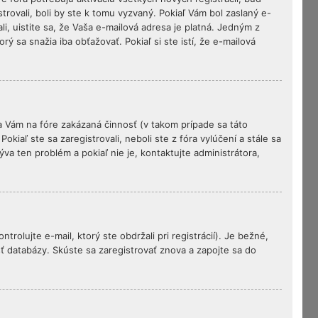
trovali, boli by ste k tomu vyzvaný. Pokiaľ Vám bol zaslaný e-
i, uistite sa, že Vaša e-mailová adresa je platná. Jedným z
ý sa snažia iba obťažovať. Pokiaľ si ste istí, že e-mailová
la Vám na fóre zakázaná činnosť (v takom prípade sa táto
okiaľ ste sa zaregistrovali, neboli ste z fóra vylúčení a stále sa
va ten problém a pokiaľ nie je, kontaktujte administrátora,
olujte e-mail, ktorý ste obdržali pri registrácií). Je bežné,
osť databázy. Skúste sa zaregistrovať znova a zapojte sa do