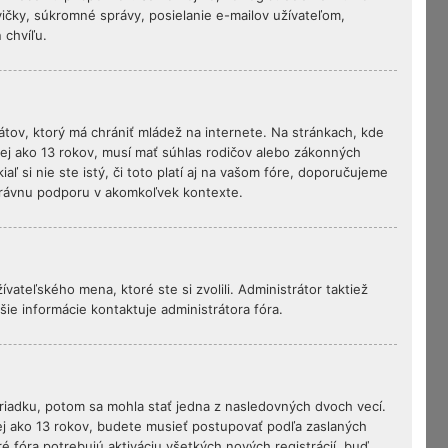
čky, súkromné správy, posielanie e-mailov užívateľom,
 chvíľu.
átov, ktorý má chrániť mládež na internete. Na stránkach, kde
ej ako 13 rokov, musí mať súhlas rodičov alebo zákonných
aľ si nie ste istý, či toto platí aj na vašom fóre, doporučujeme
rávnu podporu v akomkoľvek kontexte.
vateľského mena, ktoré ste si zvolili. Administrátor taktiež
šie informácie kontaktuje administrátora fóra.
oriadku, potom sa mohla stať jedna z nasledovných dvoch vecí.
menej ako 13 rokov, budete musieť postupovať podľa zaslaných
oré fóra potrebujú aktiváciu všetkých nových registrácií, buď