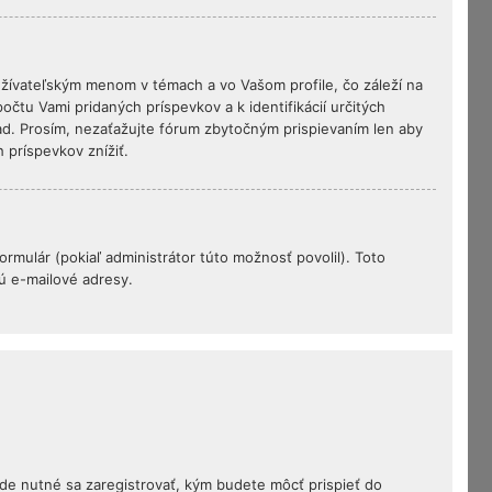
žívateľským menom v témach a vo Vašom profile, čo záleží na
čtu Vami pridaných príspevkov a k identifikácií určitých
ad. Prosím, nezaťažujte fórum zbytočným prispievaním len aby
 príspevkov znížiť.
rmulár (pokiaľ administrátor túto možnosť povolil). Toto
ú e-mailové adresy.
ude nutné sa zaregistrovať, kým budete môcť prispieť do