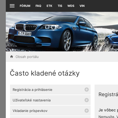
FÓRUM
FAQ
ETK
TIS
WDS
VIN
Obsah portálu
Často kladené otázky
Registrácia a prihlásenie
Registrá
Užívateľské nastavenia
Je vôbec 
Vkladanie príspevkov
Nemusíte. V