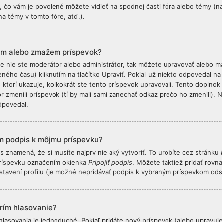
o, čo vám je povolené môžete vidieť na spodnej časti fóra alebo témy (
a témy v tomto fóre, atď.).
ím alebo zmažem príspevok?
že nie ste moderátor alebo administrátor, tak môžete upravovať alebo m
ého času) kliknutím na tlačítko Upraviť. Pokiaľ už niekto odpovedal na
 ktorí ukazuje, koľkokrát ste tento príspevok upravovali. Tento doplnok 
or zmenili príspevok (tí by mali sami zanechať odkaz prečo ho zmenili).
dpovedal.
m podpis k môjmu príspevku?
is znamená, že si musíte najprv nie aký vytvoriť. To urobíte cez stránku
ríspevku označením okienka
Pripojiť podpis
. Môžete taktiež pridať rov
astavení profilu (je možné nepridávať podpis k vybraným príspevkom od
rím hlasovanie?
hlasovania je jednoduché. Pokiaľ pridáte nový príspevok (alebo upravujete