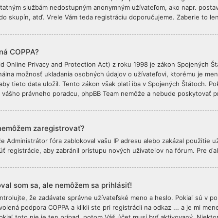
statným službám nedostupným anonymným užívateľom, ako napr. postavi
 do skupín, atď. Vrele Vám teda registráciu doporučujeme. Zaberie to len
ná COPPA?
d Online Privacy and Protection Act) z roku 1998 je zákon Spojených Št
nálna možnosť ukladania osobných údajov o užívateľovi, ktorému je men
by tieto data uložil. Tento zákon však platí iba v Spojených Štátoch. Poki
ť vášho právneho poradcu, phpBB Team nemôže a nebude poskytovať p
nemôžem zaregistrovať?
e Administrátor fóra zablokoval vašu IP adresu alebo zakázal použitie uží
ť registrácie, aby zabránil prístupu nových užívateľov na fórum. Pre ďal
val som sa, ale nemôžem sa prihlásiť!
ntrolujte, že zadávate správne užívateľské meno a heslo. Pokiaľ sú v p
ovolená podpora COPPA a klikli ste pri registrácii na odkaz ... a je mi 
Pokiaľ toto nie je ten prípad, potom Váš účet musí byť aktivovaný. Niekt