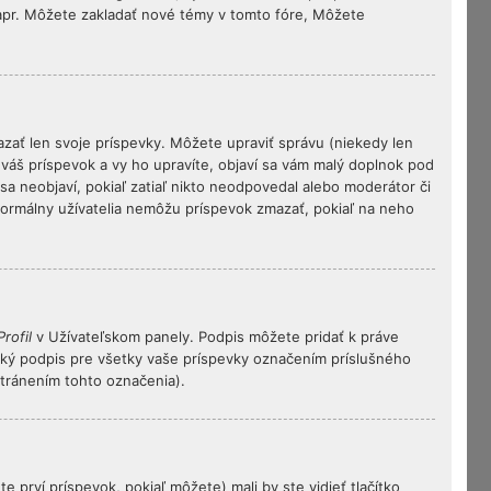
napr. Môžete zakladať nové témy v tomto fóre, Môžete
azať len svoje príspevky. Môžete upraviť správu (niekedy len
 váš príspevok a vy ho upravíte, objaví sa vám malý doplnok pod
sa neobjaví, pokiaľ zatiaľ nikto neodpovedal alebo moderátor či
 Normálny užívatelia nemôžu príspevok zmazať, pokiaľ na neho
Profil
v Užívateľskom panely. Podpis môžete pridať k práve
naký podpis pre všetky vaše príspevky označením príslušného
stránením tohto označenia).
 prví príspevok, pokiaľ môžete) mali by ste vidieť tlačítko