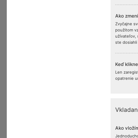
Ako zmeni
Zvyčajne sv
použitom vz
užívateľov,
ste dosiahl
Keď klikn
Len zaregis
opatrenie u
Vkladan
Ako vloží
Jednoducho.