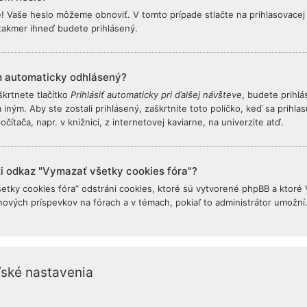
! Vaše heslo môžeme obnoviť. V tomto prípade stlačte na prihlasovacej 
a takmer ihneď budete prihlásený.
 automaticky odhlásený?
škrtnete tlačítko
Prihlásiť automaticky pri ďalšej návšteve
, budete prihl
 iným. Aby ste zostali prihlásený, zaškrtnite toto políčko, keď sa prihl
čítača, napr. v knižnici, z internetovej kaviarne, na univerzite atď.
ži odkaz "Vymazať všetky cookies fóra"?
etky cookies fóra” odstráni cookies, ktoré sú vytvorené phpBB a ktoré Vá
nových príspevkov na fórach a v témach, pokiaľ to administrátor umožní
ľské nastavenia