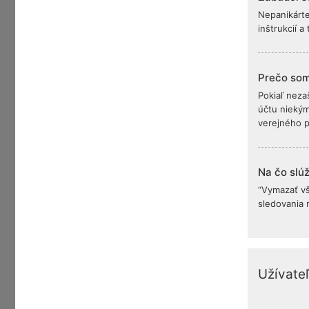
Nepanikárte
inštrukcií 
Prečo som
Pokiaľ neza
účtu niekým
verejného po
Na čo slú
“Vymazať vš
sledovania 
Užívate