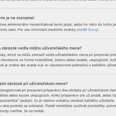
nie je na zozname!
ne administrátor nenainštaloval tento jazyk, alebo ho nikto do tohto jazy
vorte sami. Pre viac informácií navštívte stránky
phpBB Group
.
za obrázok vedľa môjho užívateľského mena?
zky, ktoré sa môžu zobraziť vedľa užívateľského mena pri prezeraní pr
všeobecne vo forme hviezdičiek, blokov alebo bodiek, ukazujúcich, koľko
zok je známy ako avatar a je vo všeobecnosti jedinečný u každého užívat
zím obrázok pri užívateľskom mene?
aregistrovali pri prezeraní príspevkov dva obrázky pri užívateľskom me
dičiek alebo kociek ukazujúcich, koľko príspevkov ste už pridali, alebo 
ostavička" (avatar), čo je vlastne unikátny obrázok každého užívateľa. Zá
 (v akej podobe sa zobrazia). Pokiaľ nemôžete využívať postavičky, potom 
ôvody (veríme, že sa hodia).