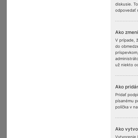
diskusie. T
odpovedať n
Ako zmen
V prípade, 
do obmedzen
príspevkom,
administrát
už niekto o
Ako pridá
Pridať podp
písanému p
políčka v n
Ako vytvo
Vytvorenie 