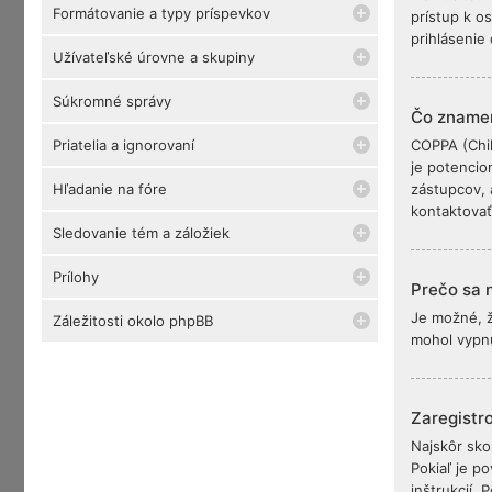
Formátovanie a typy príspevkov
prístup k o
prihlásenie
Užívateľské úrovne a skupiny
Súkromné správy
Čo zname
Priatelia a ignorovaní
COPPA (Chil
je potencio
Hľadanie na fóre
zástupcov, a
kontaktova
Sledovanie tém a záložiek
Prílohy
Prečo sa 
Je možné, ž
Záležitosti okolo phpBB
mohol vypnú
Zaregistro
Najskôr sko
Pokiaľ je p
inštrukcií. 