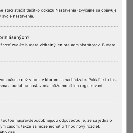
 stačí stlačiť tlačítko odkazu Nastavenia (zvyčajne sa objavuje
y svoje nastavenia.
prihlásených?
možnosť
zvolíte
budete viditeľný len pre administrátorov. Budete
vom pásme než v tom, v ktorom sa nachádzate. Pokiaľ je to tak,
sma a podobné nastavenia môžu meniť len registrovaní
eho, tak tou najpravdepodobnejšou odpoveďou je, že sa jedná o
ným časom, takže sa môže jednať o 1 hodinový rozdiel.
ného času.