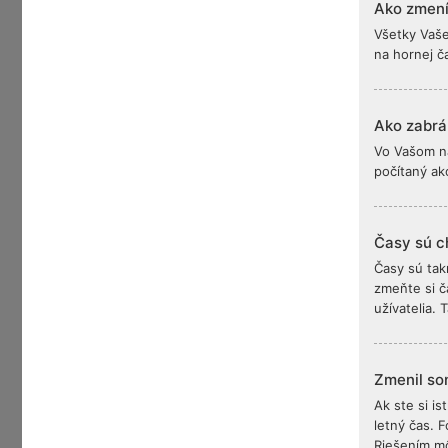
Ako zmení
Všetky Vaše
na hornej č
Ako zabrá
Vo Vašom n
počítaný ako
Časy sú c
Časy sú tak
zmeňte si 
užívatelia. 
Zmenil so
Ak ste si i
letný čas. 
Riešením mô