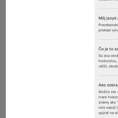
Môj jazyk 
Pravdepodob
preklad vyt
Čo je to 
Sú dva obrá
hodnosťou, 
väčší, obrá
Ako zobra
Možno ste z
tvare hviez
známy ako "p
nimi naloží
spýtať na d