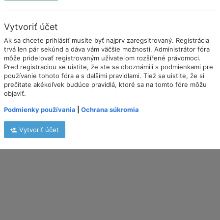
Vytvoriť účet
Ak sa chcete prihlásiť musíte byť najprv zaregsitrovaný. Registrácia
trvá len pár sekúnd a dáva vám väčšie možnosti. Administrátor fóra
môže prideľovať registrovaným užívateľom rozšířené právomoci.
Pred registraciou se uistite, že ste sa oboznámili s podmienkami pre
používanie tohoto fóra a s dalšími pravidlami. Tiež sa uistite, že si
prečítate akékoľvek budúce pravidlá, ktoré sa na tomto fóre môžu
objaviť.
Podmienky používania
|
Ochrana súkromia
Vytvoriť účet