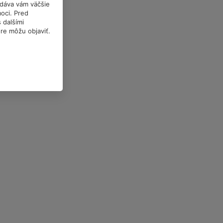
a dáva vám väčšie
oci. Pred
 dalšími
óre môžu objaviť.