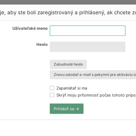
e, aby ste boli zaregistrovaný a prihlásený, ak chcete zo
Užívateľské meno
Heslo
Zabudnuté heslo
Znovu odoslať e-mail s pokynmi pre aktiváciu ú
Zapamätať si ma
Skrýť moju prítomnosť počas tohoto pripo
Prihlásiť sa