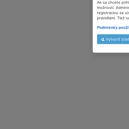
Ak sa chcete prih
možnosti. Adminis
registraciou se u
pravidlami. Tiež s
Podmienky použí
Vytvoriť úče