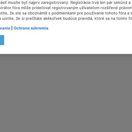
lásiť musíte byť najprv zaregsitrovaný. Registrácia trvá len pár sekúnd 
trátor fóra môže prideľovať registrovaným užívateľom rozšířené právom
istite, že ste sa oboznámili s podmienkami pre používanie tohoto fóra a s
a uistite, že si prečítate akékoľvek budúce pravidlá, ktoré sa na tomto f
vania
|
Ochrana súkromia
t