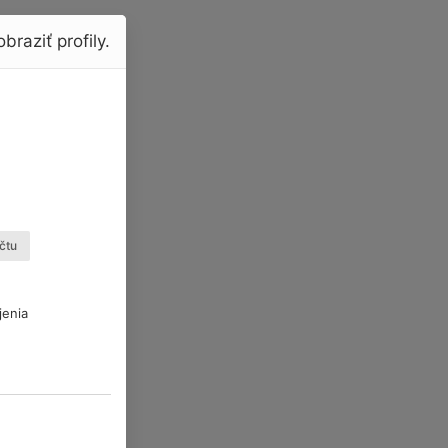
braziť profily.
čtu
jenia