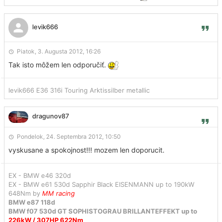
levik666
Piatok, 3. Augusta 2012, 16:26
Tak isto môžem len odporučiť.
levik666 E36 316i Touring Arktissilber metallic
dragunov87
Pondelok, 24. Septembra 2012, 10:50
vyskusane a spokojnost!!! mozem len doporucit.
EX - BMW e46 320d
EX - BMW e61 530d Sapphir Black EISENMANN up to 190kW
648Nm by
MM racing
BMW e87 118d
BMW f07 530d GT SOPHISTOGRAU BRILLANTEFFEKT up to
226kW / 307HP 622Nm