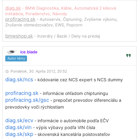
diag.sk
- BMW Diagnostika, Káble, Automatická 2 kliková
inštalácia, Poradenstvo, Návody
profiracing.sk
- Autoservis, Čiptuning, Zvýšenie výkonu,
Zrušenie obmedzovačov, EWS, Popcorn
bmwshop.sk
- Inzeráty / Bazár / Diely na predaj
ice.blade
Autor témy
Pondelok, 30. Apríla 2012, 20:52
diag.sk/ncs
- kódovanie cez NCS expert s NCS dummy
profiracing.sk
- informácie ohľadom chiptuningu
profiracing.sk/gsc
- prepočet prevodov diferenciálu a
prevodovky voči rýchlostiam
diag.sk/ecv
- informácie o automobile podľa EČV
diag.sk/vin
- výpis výbavy podľa VIN čísla
diag.sk/skp
- skovenská kancelária poistovateľov