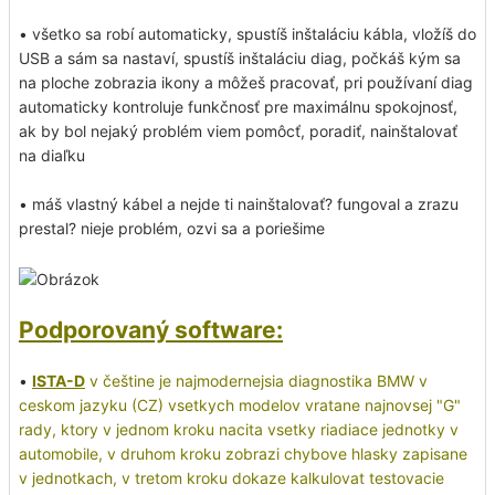
• všetko sa robí automaticky, spustíš inštaláciu kábla, vložíš do
USB a sám sa nastaví, spustíš inštaláciu diag, počkáš kým sa
na ploche zobrazia ikony a môžeš pracovať, pri používaní diag
automaticky kontroluje funkčnosť pre maximálnu spokojnosť,
ak by bol nejaký problém viem pomôcť, poradiť, nainštalovať
na diaľku
• máš vlastný kábel a nejde ti nainštalovať? fungoval a zrazu
prestal? nieje problém, ozvi sa a poriešime
Podporovaný software:
•
ISTA-D
v češtine je najmodernejsia diagnostika BMW v
ceskom jazyku (CZ) vsetkych modelov vratane najnovsej "G"
rady, ktory v jednom kroku nacita vsetky riadiace jednotky v
automobile, v druhom kroku zobrazi chybove hlasky zapisane
v jednotkach, v tretom kroku dokaze kalkulovat testovacie