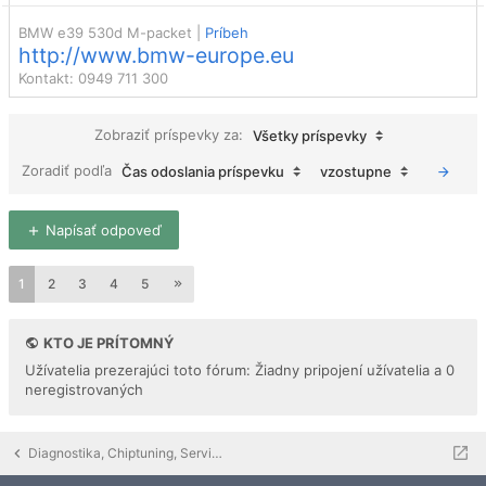
BMW e39 530d M-packet |
Príbeh
http://www.bmw-europe.eu
Kontakt: 0949 711 300
Zobraziť príspevky za:
Všetky príspevky
Zoradiť podľa
Čas odoslania príspevku
vzostupne
Napísať odpoveď
1
2
3
4
5
KTO JE PRÍTOMNÝ
Užívatelia prezerajúci toto fórum: Žiadny pripojení užívatelia a 0
neregistrovaných
Diagnostika, Chiptuning, Servis, Detailing