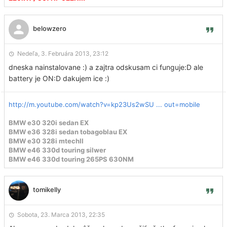
belowzero
Nedeľa, 3. Februára 2013, 23:12
dneska nainstalovane :) a zajtra odskusam ci funguje:D ale
battery je ON:D dakujem ice :)
http://m.youtube.com/watch?v=kp23Us2wSU ... out=mobile
BMW e30 320i sedan EX
BMW e36 328i sedan tobagoblau EX
BMW e30 328i mtechII
BMW e46 330d touring silwer
BMW e46 330d touring 265PS 630NM
tomikelly
Sobota, 23. Marca 2013, 22:35