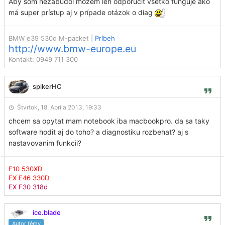
Aby som nezabudol môžem len odporučiť všetko funguje ako
má super prístup aj v prípade otázok o diag
BMW e39 530d M-packet |
Príbeh
http://www.bmw-europe.eu
Kontakt: 0949 711 300
spikerHC
Štvrtok, 18. Apríla 2013, 19:33
chcem sa opytat mam notebook iba macbookpro. da sa taky
software hodit aj do toho? a diagnostiku rozbehat? aj s
nastavovanim funkcii?
F10 530XD
EX E46 330D
EX F30 318d
ice.blade
Autor témy