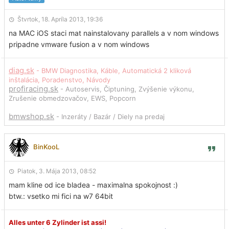
Štvrtok, 18. Apríla 2013, 19:36
na MAC iOS staci mat nainstalovany parallels a v nom windows
pripadne vmware fusion a v nom windows
diag.sk
- BMW Diagnostika, Káble, Automatická 2 kliková
inštalácia, Poradenstvo, Návody
profiracing.sk
- Autoservis, Čiptuning, Zvýšenie výkonu,
Zrušenie obmedzovačov, EWS, Popcorn
bmwshop.sk
- Inzeráty / Bazár / Diely na predaj
BinKooL
Piatok, 3. Mája 2013, 08:52
mam kline od ice bladea - maximalna spokojnost :)
btw.: vsetko mi fici na w7 64bit
Alles unter 6 Zylinder ist assi!