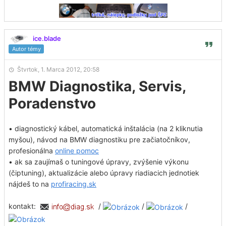
ice.blade
Autor témy
Štvrtok, 1. Marca 2012, 20:58
BMW Diagnostika, Servis,
Poradenstvo
• diagnostický kábel, automatická inštalácia (na 2 kliknutia
myšou), návod na BMW diagnostiku pre začiatočníkov,
profesionálna
online pomoc
• ak sa zaujímaš o tuningové úpravy, zvýšenie výkonu
(čiptuning), aktualizácie alebo úpravy riadiacich jednotiek
nájdeš to na
profiracing.sk
kontakt:
/
/
/