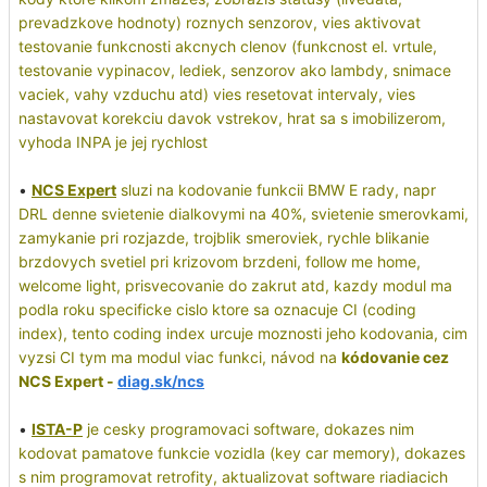
prevadzkove hodnoty) roznych senzorov, vies aktivovat
testovanie funkcnosti akcnych clenov (funkcnost el. vrtule,
testovanie vypinacov, lediek, senzorov ako lambdy, snimace
vaciek, vahy vzduchu atd) vies resetovat intervaly, vies
nastavovat korekciu davok vstrekov, hrat sa s imobilizerom,
vyhoda INPA je jej rychlost
•
NCS Expert
sluzi na kodovanie funkcii BMW E rady, napr
DRL denne svietenie dialkovymi na 40%, svietenie smerovkami,
zamykanie pri rozjazde, trojblik smeroviek, rychle blikanie
brzdovych svetiel pri krizovom brzdeni, follow me home,
welcome light, prisvecovanie do zakrut atd, kazdy modul ma
podla roku specificke cislo ktore sa oznacuje CI (coding
index), tento coding index urcuje moznosti jeho kodovania, cim
vyzsi CI tym ma modul viac funkci, návod na
kódovanie cez
NCS Expert -
diag.sk/ncs
•
ISTA-P
je cesky programovaci software, dokazes nim
kodovat pamatove funkcie vozidla (key car memory), dokazes
s nim programovat retrofity, aktualizovat software riadiacich