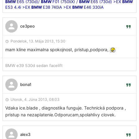
BMW
E65 (730d)/
BMW
F01 (750liX) /
BMW
E65 (730d) >EX
BMW
E53 4.4i >EX
BMW
E38 740iA >EX
BMW
E46 330iA
ce3peo
Pondelok, 13. Mája 2013, 15:30
mam kline maximalna spokojnost, pristup,podpora,
BMW e39 530d sedan facelift
bona1
Utorok, 4. Júna 2013, 08:03
Vdaka ice.blade , diagnostika funguje. Technická podpora ,
pristup na nezaplatenie.Odporucam,spolahlivy clovek.
alex3