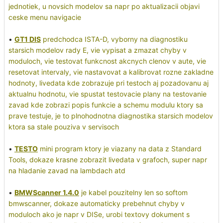
jednotiek, u novsich modelov sa napr po aktualizacii objavi
ceske menu navigacie
•
GT1 DIS
predchodca ISTA-D, vyborny na diagnostiku
starsich modelov rady E, vie vypisat a zmazat chyby v
moduloch, vie testovat funkcnost akcnych clenov v aute, vie
resetovat intervaly, vie nastavovat a kalibrovat rozne zakladne
hodnoty, livedata kde zobrazuje pri testoch aj pozadovanu aj
aktualnu hodnotu, vie spustat testovacie plany na testovanie
zavad kde zobrazi popis funkcie a schemu modulu ktory sa
prave testuje, je to plnohodnotna diagnostika starsich modelov
ktora sa stale pouziva v servisoch
•
TESTO
mini program ktory je viazany na data z Standard
Tools, dokaze krasne zobrazit livedata v grafoch, super napr
na hladanie zavad na lambdach atd
•
BMWScanner 1.4.0
je kabel pouzitelny len so softom
bmwscanner, dokaze automaticky prebehnut chyby v
moduloch ako je napr v DISe, urobi textovy dokument s