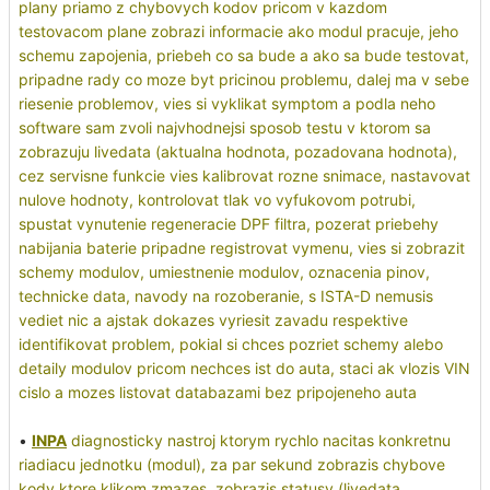
plany priamo z chybovych kodov pricom v kazdom
testovacom plane zobrazi informacie ako modul pracuje, jeho
schemu zapojenia, priebeh co sa bude a ako sa bude testovat,
pripadne rady co moze byt pricinou problemu, dalej ma v sebe
riesenie problemov, vies si vyklikat symptom a podla neho
software sam zvoli najvhodnejsi sposob testu v ktorom sa
zobrazuju livedata (aktualna hodnota, pozadovana hodnota),
cez servisne funkcie vies kalibrovat rozne snimace, nastavovat
nulove hodnoty, kontrolovat tlak vo vyfukovom potrubi,
spustat vynutenie regeneracie DPF filtra, pozerat priebehy
nabijania baterie pripadne registrovat vymenu, vies si zobrazit
schemy modulov, umiestnenie modulov, oznacenia pinov,
technicke data, navody na rozoberanie, s ISTA-D nemusis
vediet nic a ajstak dokazes vyriesit zavadu respektive
identifikovat problem, pokial si chces pozriet schemy alebo
detaily modulov pricom nechces ist do auta, staci ak vlozis VIN
cislo a mozes listovat databazami bez pripojeneho auta
•
INPA
diagnosticky nastroj ktorym rychlo nacitas konkretnu
riadiacu jednotku (modul), za par sekund zobrazis chybove
kody ktore klikom zmazes, zobrazis statusy (livedata,