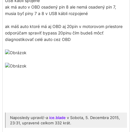
USB kábli spojené
ak má auto v OBD osadený pin 8 ale nemá osadený pin 7,
musia byť piny 7 a 8 v USB kábli rozpojené
ak máš auto ktoré má aj OBD aj 20pin v motorovom priestore
odporúčam spraviť bypass 20pinu čím budeš môcť
diagnostikovať celé auto cez OBD
ako na diagnostika bmw vozidiel k+dcan kabel diag.sk ista
inpa icom kline dcan bmwscanner enet esys diag kodovanie
ciptuning chiptuning diagnosticke kable diagnosticky kabel
elektro bmwshop predaj servis upravy profiracing BA
Bratislava TT Trnava NR Nitra TN Trencin PN Piestany SC
Senec PK Pezinok zapadne slovensko
Naposledy upravil/-a
ice.blade
v Sobota, 5. Decembra 2015,
23:31, upravené celkom 332 krát.