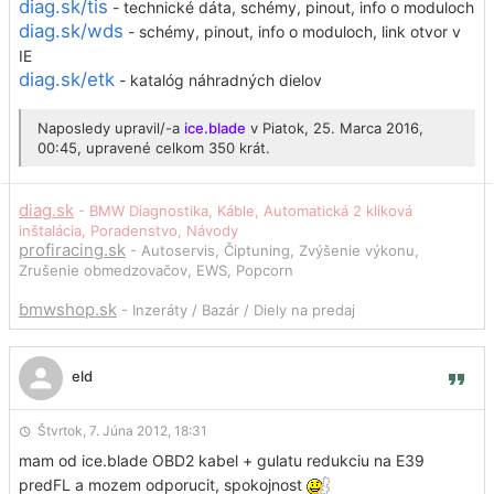
diag.sk/tis
- technické dáta, schémy, pinout, info o moduloch
diag.sk/wds
- schémy, pinout, info o moduloch, link otvor v
IE
diag.sk/etk
- katalóg náhradných dielov
Naposledy upravil/-a
ice.blade
v Piatok, 25. Marca 2016,
00:45, upravené celkom 350 krát.
diag.sk
- BMW Diagnostika, Káble, Automatická 2 kliková
inštalácia, Poradenstvo, Návody
profiracing.sk
- Autoservis, Čiptuning, Zvýšenie výkonu,
Zrušenie obmedzovačov, EWS, Popcorn
bmwshop.sk
- Inzeráty / Bazár / Diely na predaj
eld
Štvrtok, 7. Júna 2012, 18:31
mam od ice.blade OBD2 kabel + gulatu redukciu na E39
predFL a mozem odporucit, spokojnost