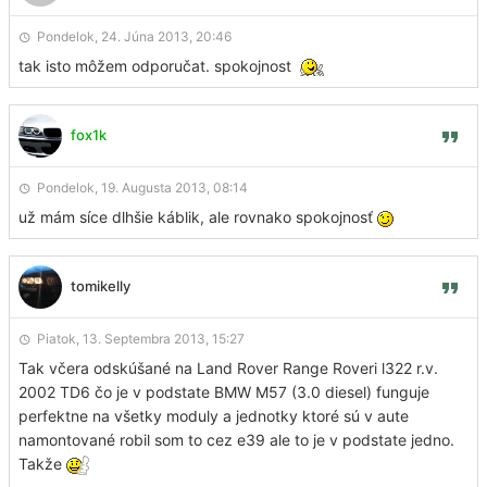
Pondelok, 24. Júna 2013, 20:46
tak isto môžem odporučat. spokojnost
fox1k
Pondelok, 19. Augusta 2013, 08:14
už mám síce dlhšie káblik, ale rovnako spokojnosť
tomikelly
Piatok, 13. Septembra 2013, 15:27
Tak včera odskúšané na Land Rover Range Roveri l322 r.v.
2002 TD6 čo je v podstate BMW M57 (3.0 diesel) funguje
perfektne na všetky moduly a jednotky ktoré sú v aute
namontované robil som to cez e39 ale to je v podstate jedno.
Takže