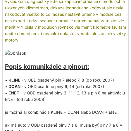
vysledkom diagnostiky kde sa zapisu informacie o moduloch a
ulozenych kilometroch, dokaze jednoducho kodovat ale nevie
nakodovat vsetko to co mozes nastavit priamo v module cez
ncs expert kedze scanner upravuje eprom pamat zato zas vie
menit VIN cisla v moduloch rovnako vie menit kilometre (su tam
urcite obmedzenia) rovnako dokaze livedata ale zas nie vsetky
motory
Popis komunikácie a pinout:
•
KLINE
- v OBD osadený pin 7 alebo 7, 8 (do roku 2007)
•
DCAN
- v OBD osadené piny 6, 14 (od roku 2007)
•
ENET
- v OBD osadené piny 3, 11, 12, 13 a pin 8 na aktiváciu
ENET (od roku 2009)
je možná aj kombinácia KLINE + DCAN alebo DCAN + ENET
ak má auto v OBD osadené piny 7 a 8, musia byť piny 7 a 8 v