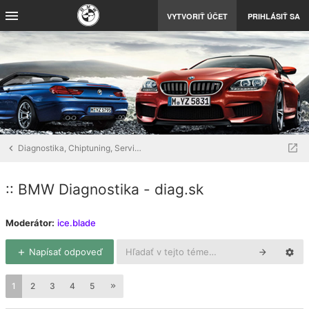
VYTVORIŤ ÚČET
PRIHLÁSIŤ SA
Diagnostika, Chiptuning, Servis, Detailing
:: BMW Diagnostika - diag.sk
Moderátor:
ice.blade
Napísať odpoveď
1
2
3
4
5