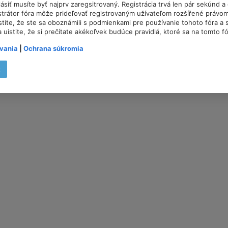
lásiť musíte byť najprv zaregsitrovaný. Registrácia trvá len pár sekúnd 
trátor fóra môže prideľovať registrovaným užívateľom rozšířené právom
istite, že ste sa oboznámili s podmienkami pre používanie tohoto fóra a s
a uistite, že si prečítate akékoľvek budúce pravidlá, ktoré sa na tomto f
vania
|
Ochrana súkromia
t