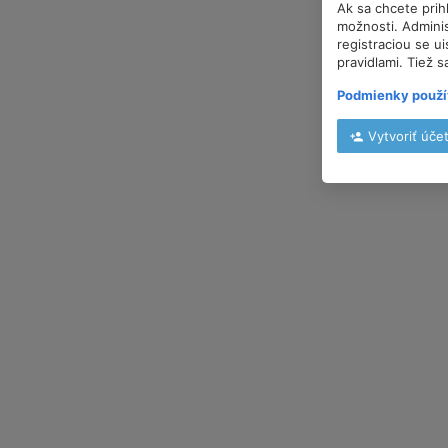
Ak sa chcete prih
možnosti. Adminis
registraciou se u
pravidlami. Tiež s
Podmienky použí
Vytvoriť úče