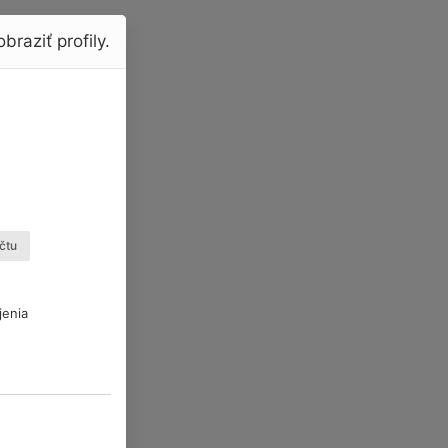
braziť profily.
čtu
jenia