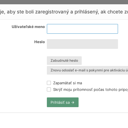
e, aby ste boli zaregistrovaný a prihlásený, ak chcete zo
Užívateľské meno
Heslo
Zabudnuté heslo
Znovu odoslať e-mail s pokynmi pre aktiváciu ú
Zapamätať si ma
Skrýť moju prítomnosť počas tohoto pripo
Prihlásiť sa