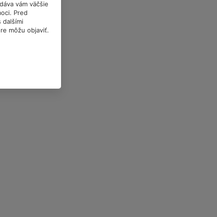
a dáva vám väčšie
oci. Pred
 dalšími
óre môžu objaviť.