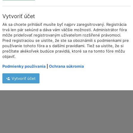
Vytvoriť účet
Ak sa chcete prihlásiť musíte byť najprv zaregsitrovaný. Registrácia
trvá len pár sekúnd a dáva vám väčšie možnosti. Administrátor fóra
môže prideľovať registrovaným užívateľom rozšířené právomoci.
Pred registraciou se uistite, že ste sa oboznámili s podmienkami pre
používanie tohoto fóra a s dalšími pravidlami. Tiež sa uistite, že si
prečítate akékoľvek budúce pravidlá, ktoré sa na tomto fóre môžu
objaviť.
Podmienky používania
|
Ochrana súkromia
Vytvoriť účet