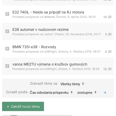
E32 740iL - Neide sa pripojiť na RJ motora
Posledný príspevok od
airbone
,
Štvrtok, 9. Apríla 2020, 18:20
10
E38 automat v nudzovom rezime
Posledný príspevok od
Jarka:*
,
Piatok, 29. Novembra 2019, 20:17
5
BMW 735i e38 - Rozvody
Posledný príspevok od
e38flight
,
Sobota, 5. Októbra 2019, 08:01
4
vanos M62TU výmena o kružkov gumových
Posledný príspevok od
e38flight
,
Streda, 2. Októbra 2019, 18:29
10
Zobraziť témy za:
Všetky témy
Zoradiť podľa
Čas odoslania príspevku
zostupne
Založiť novú tému