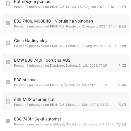
Potrebujem pomoc
Posledný príspevok od
PRAHAV8
,
Streda, 25. Augusta 2021, 16:18
8
E32 740iL M60B40 - Vibruje na voľnobeh
Posledný príspevok od
PRAHAV8
,
Pondelok, 2. Augusta 2021, 17:04
5
Čidlo hladiny oleja
Posledný príspevok od
PRAHAV8
,
Pondelok, 2. Augusta 2021, 17:01
3
BMW E38 740i : porucha ABS
Posledný príspevok od
Dendooo
,
Sobota, 3. Júla 2021, 17:25
8
E38 stelovak
Posledný príspevok od
Miloš91
,
Štvrtok, 13. Mája 2021, 00:11
1
e38 M62tu termostat
Posledný príspevok od
PRAHAV8
,
Sobota, 1. Mája 2021, 09:02
15
E38 740i : Seká automat
Posledný príspevok od
e38flight
,
Štvrtok, 8. Októbra 2020, 17:47
17