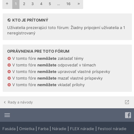
1
2
3
4
5
…
16
KTO JE PRÍTOMNÝ
Užívatelia prezerajúci toto fórum: Žiadny pripojení užívatelia a 1
neregistrovaný
OPRÁVNENIA PRE TOTO FÓRUM
V tomto fóre
nemôžete
zakladať témy
V tomto fóre
nemôžete
odpovedať v témach
V tomto fóre
nemôžete
upravovať vlastné príspevky
V tomto fóre
nemôžete
mazať vlastné príspevky
V tomto fóre
nemôžete
vkladať prílohy
Rady a návody
Fasáda
|
Omietka
|
Farba
|
Náradie
|
FLEX náradie
|
Festool náradie