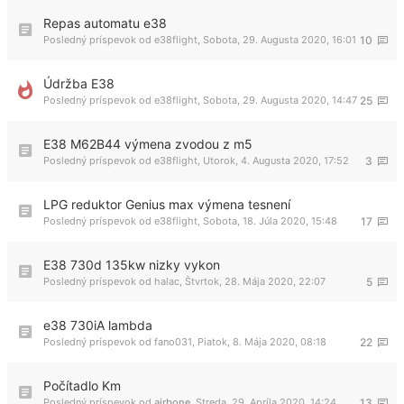
Repas automatu e38
Posledný príspevok od
e38flight
,
Sobota, 29. Augusta 2020, 16:01
10
Údržba E38
Posledný príspevok od
e38flight
,
Sobota, 29. Augusta 2020, 14:47
25
E38 M62B44 výmena zvodou z m5
Posledný príspevok od
e38flight
,
Utorok, 4. Augusta 2020, 17:52
3
LPG reduktor Genius max výmena tesnení
Posledný príspevok od
e38flight
,
Sobota, 18. Júla 2020, 15:48
17
E38 730d 135kw nizky vykon
Posledný príspevok od
halac
,
Štvrtok, 28. Mája 2020, 22:07
5
e38 730iA lambda
Posledný príspevok od
fano031
,
Piatok, 8. Mája 2020, 08:18
22
Počítadlo Km
Posledný príspevok od
airbone
,
Streda, 29. Apríla 2020, 14:24
13