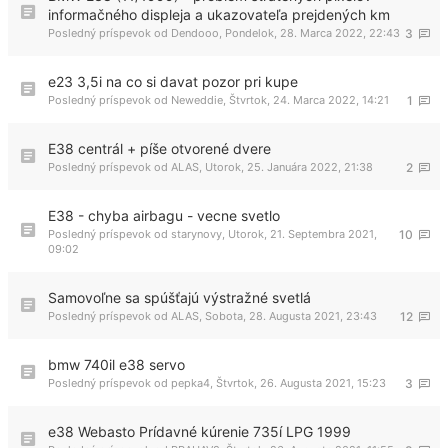
informačného displeja a ukazovateľa prejdených km
Posledný príspevok od
Dendooo
,
Pondelok, 28. Marca 2022, 22:43
3
e23 3,5i na co si davat pozor pri kupe
Posledný príspevok od
Neweddie
,
Štvrtok, 24. Marca 2022, 14:21
1
E38 centrál + píše otvorené dvere
Posledný príspevok od
ALAS
,
Utorok, 25. Januára 2022, 21:38
2
E38 - chyba airbagu - vecne svetlo
Posledný príspevok od
starynovy
,
Utorok, 21. Septembra 2021,
10
09:02
Samovoľne sa spúšťajú výstražné svetlá
Posledný príspevok od
ALAS
,
Sobota, 28. Augusta 2021, 23:43
12
bmw 740il e38 servo
Posledný príspevok od
pepka4
,
Štvrtok, 26. Augusta 2021, 15:23
3
e38 Webasto Prídavné kúrenie 735í LPG 1999