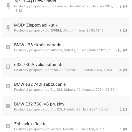
7er - FAQ+Downloads
Posledný príspevok od
bossmanko
,
Pondelok, 23. Januára 2017,
9
18:12
MOD: Zlepsovaci kutik
Posledný príspevok od
100RM
,
Utorok, 1. Júna 2010, 13:15
3
BMW e38 skáče napatie
Posledný príspevok od
airbone
,
Sobota, 15. Novembra 2025, 18:37
10
e38 730iA volič automatu
Posledný príspevok od
fano031
,
Štvrtok, 20. Marca 2025, 12:54
4
BMW e32 740i zabzučanie
Posledný príspevok od
Cigi123
,
Sobota, 10. Augusta 2024, 06:50
BMW E32 730i V8 pružiny
Posledný príspevok od
Cigi123
,
Nedeľa, 28. Júla 2024, 08:30
2
Záhlavka+Roleta
Posledný príspevok od
korado
,
Nedeľa, 7. Júla 2024, 10:57
1