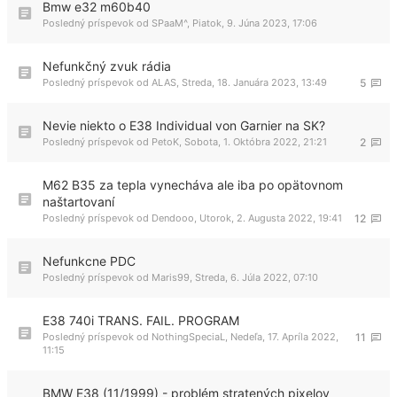
Bmw e32 m60b40
Posledný príspevok od
SPaaM^
,
Piatok, 9. Júna 2023, 17:06
Nefunkčný zvuk rádia
Posledný príspevok od
ALAS
,
Streda, 18. Januára 2023, 13:49
5
Nevie niekto o E38 Individual von Garnier na SK?
Posledný príspevok od
PetoK
,
Sobota, 1. Októbra 2022, 21:21
2
M62 B35 za tepla vynecháva ale iba po opätovnom
naštartovaní
Posledný príspevok od
Dendooo
,
Utorok, 2. Augusta 2022, 19:41
12
Nefunkcne PDC
Posledný príspevok od
Maris99
,
Streda, 6. Júla 2022, 07:10
E38 740i TRANS. FAIL. PROGRAM
Posledný príspevok od
NothingSpeciaL
,
Nedeľa, 17. Apríla 2022,
11
11:15
BMW E38 (11/1999) - problém stratených pixelov