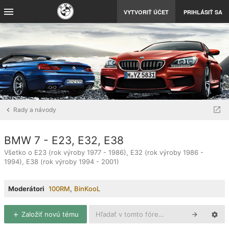
VYTVORIŤ ÚČET
PRIHLÁSIŤ SA
Rady a návody
BMW 7 - E23, E32, E38
Všetko o E23 (rok výroby 1977 - 1986), E32 (rok výroby 1986 -
1994), E38 (rok výroby 1994 - 2001)
Moderátori
100RM
,
BinKooL
Založiť novú tému