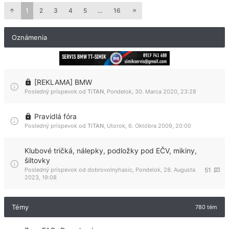
1
2
3
4
5
…
16
Oznámenia
[REKLAMA] BMW
Posledný príspevok od
TiTAN
,
Pondelok, 30. Marca 2020, 23:28
Pravidlá fóra
Posledný príspevok od
TiTAN
,
Utorok, 6. Októbra 2009, 20:00
Klubové tričká, nálepky, podložky pod EČV, mikiny,
šiltovky
Posledný príspevok od
dobrovolnyhasic
,
Pondelok, 28. Augusta
51
2023, 19:08
Témy
780 tém