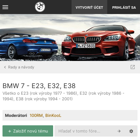
VYTVORIŤ ÚČET
PRIHLÁSIŤ SA
Rady a návody
BMW 7 - E23, E32, E38
Všetko o E23 (rok výroby 1977 - 1986), E32 (rok výroby 1986 -
1994), E38 (rok výroby 1994 - 2001)
Moderátori
100RM
,
BinKooL
Založiť novú tému