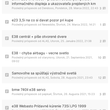
informačného displeja a ukazovateľa prejdených km
Posledný príspevok od
Dendooo
,
Pondelok, 28. Marca 2022, 22:43
3
e23 3,5i na co si davat pozor pri kupe
Posledný príspevok od
Neweddie
,
Štvrtok, 24. Marca 2022, 14:21
1
E38 centrál + píše otvorené dvere
Posledný príspevok od
ALAS
,
Utorok, 25. Januára 2022, 21:38
2
E38 - chyba airbagu - vecne svetlo
Posledný príspevok od
starynovy
,
Utorok, 21. Septembra 2021,
10
09:02
Samovoľne sa spúšťajú výstražné svetlá
Posledný príspevok od
ALAS
,
Sobota, 28. Augusta 2021, 23:43
12
bmw 740il e38 servo
Posledný príspevok od
pepka4
,
Štvrtok, 26. Augusta 2021, 15:23
3
e38 Webasto Prídavné kúrenie 735í LPG 1999