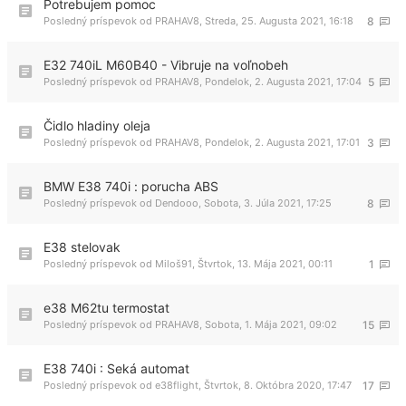
Potrebujem pomoc
Posledný príspevok od
PRAHAV8
,
Streda, 25. Augusta 2021, 16:18
8
E32 740iL M60B40 - Vibruje na voľnobeh
Posledný príspevok od
PRAHAV8
,
Pondelok, 2. Augusta 2021, 17:04
5
Čidlo hladiny oleja
Posledný príspevok od
PRAHAV8
,
Pondelok, 2. Augusta 2021, 17:01
3
BMW E38 740i : porucha ABS
Posledný príspevok od
Dendooo
,
Sobota, 3. Júla 2021, 17:25
8
E38 stelovak
Posledný príspevok od
Miloš91
,
Štvrtok, 13. Mája 2021, 00:11
1
e38 M62tu termostat
Posledný príspevok od
PRAHAV8
,
Sobota, 1. Mája 2021, 09:02
15
E38 740i : Seká automat
Posledný príspevok od
e38flight
,
Štvrtok, 8. Októbra 2020, 17:47
17