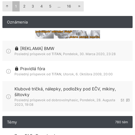
1
2
3
4
5
…
16
Oznámenia
[REKLAMA] BMW
Posledný príspevok od
TiTAN
,
Pondelok, 30. Marca 2020, 23:28
Pravidlá fóra
Posledný príspevok od
TiTAN
,
Utorok, 6. Októbra 2009, 20:00
Klubové tričká, nálepky, podložky pod EČV, mikiny,
šiltovky
Posledný príspevok od
dobrovolnyhasic
,
Pondelok, 28. Augusta
51
2023, 19:08
Témy
780 tém