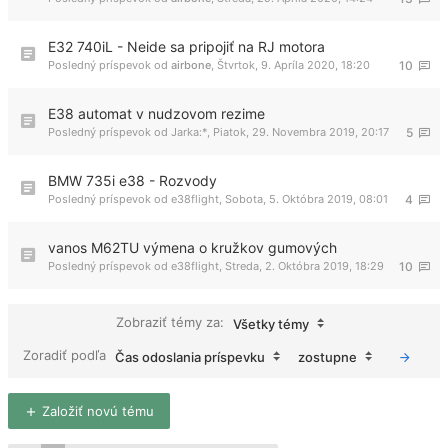
E32 740iL - Neide sa pripojiť na RJ motora
Posledný príspevok od
airbone
,
Štvrtok, 9. Apríla 2020, 18:20
10
E38 automat v nudzovom rezime
Posledný príspevok od
Jarka:*
,
Piatok, 29. Novembra 2019, 20:17
5
BMW 735i e38 - Rozvody
Posledný príspevok od
e38flight
,
Sobota, 5. Októbra 2019, 08:01
4
vanos M62TU výmena o kružkov gumových
Posledný príspevok od
e38flight
,
Streda, 2. Októbra 2019, 18:29
10
Zobraziť témy za:
Všetky témy
Zoradiť podľa
Čas odoslania príspevku
zostupne
Založiť novú tému