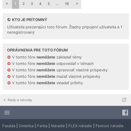
1
2
3
4
5
…
16
KTO JE PRÍTOMNÝ
Užívatelia prezerajúci toto fórum: Žiadny pripojení užívatelia a 1
neregistrovaný
OPRÁVNENIA PRE TOTO FÓRUM
V tomto fóre
nemôžete
zakladať témy
V tomto fóre
nemôžete
odpovedať v témach
V tomto fóre
nemôžete
upravovať vlastné príspevky
V tomto fóre
nemôžete
mazať vlastné príspevky
V tomto fóre
nemôžete
vkladať prílohy
Rady a návody
Fasáda
|
Omietka
|
Farba
|
Náradie
|
FLEX náradie
|
Festool náradie