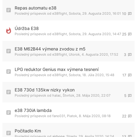
Repas automatu e38
Posledný príspevok od
e38flight
,
Sobota, 29. Augusta 2020, 16:01
10
Údržba E38
Posledný príspevok od
e38flight
,
Sobota, 29. Augusta 2020, 14:47
25
E38 M62B44 výmena zvodou z m5
Posledný príspevok od
e38flight
,
Utorok, 4. Augusta 2020, 17:52
3
LPG reduktor Genius max výmena tesnení
Posledný príspevok od
e38flight
,
Sobota, 18. Júla 2020, 15:48
17
E38 730d 135kw nizky vykon
Posledný príspevok od
halac
,
Štvrtok, 28. Mája 2020, 22:07
5
e38 730iA lambda
Posledný príspevok od
fano031
,
Piatok, 8. Mája 2020, 08:18
22
Počítadlo Km
Posledný príspevok od
airbone
,
Streda, 29. Apríla 2020, 14:24
13