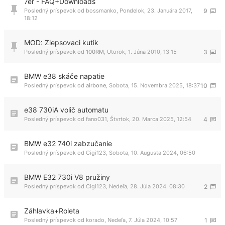
7er - FAQ+Downloads
Posledný príspevok od
bossmanko
,
Pondelok, 23. Januára 2017,
9
18:12
MOD: Zlepsovaci kutik
Posledný príspevok od
100RM
,
Utorok, 1. Júna 2010, 13:15
3
BMW e38 skáče napatie
Posledný príspevok od
airbone
,
Sobota, 15. Novembra 2025, 18:37
10
e38 730iA volič automatu
Posledný príspevok od
fano031
,
Štvrtok, 20. Marca 2025, 12:54
4
BMW e32 740i zabzučanie
Posledný príspevok od
Cigi123
,
Sobota, 10. Augusta 2024, 06:50
BMW E32 730i V8 pružiny
Posledný príspevok od
Cigi123
,
Nedeľa, 28. Júla 2024, 08:30
2
Záhlavka+Roleta
Posledný príspevok od
korado
,
Nedeľa, 7. Júla 2024, 10:57
1