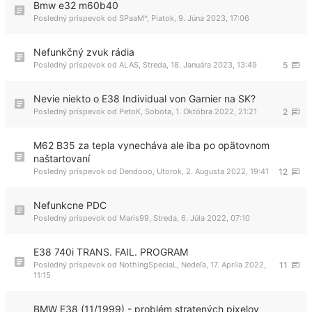
Bmw e32 m60b40
Posledný príspevok od
SPaaM^
,
Piatok, 9. Júna 2023, 17:06
Nefunkčný zvuk rádia
Posledný príspevok od
ALAS
,
Streda, 18. Januára 2023, 13:49
5
Nevie niekto o E38 Individual von Garnier na SK?
Posledný príspevok od
PetoK
,
Sobota, 1. Októbra 2022, 21:21
2
M62 B35 za tepla vynecháva ale iba po opätovnom
naštartovaní
Posledný príspevok od
Dendooo
,
Utorok, 2. Augusta 2022, 19:41
12
Nefunkcne PDC
Posledný príspevok od
Maris99
,
Streda, 6. Júla 2022, 07:10
E38 740i TRANS. FAIL. PROGRAM
Posledný príspevok od
NothingSpeciaL
,
Nedeľa, 17. Apríla 2022,
11
11:15
BMW E38 (11/1999) - problém stratených pixelov